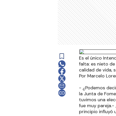
Es el único Inten
falta: es nieto d
calidad de vida, 
Por Marcelo Lore
- ¿Podemos decirle Intendente?Presido un órgano colegiado, pero el poder de decisión es de la Junta de Fomento, ejecuto lo que ellos me mandan.- ¿Cómo fue la elección?En P. Belgrano tuvimos una elección ajustada entre 3 fuerzas: el peronismo disidente, la C. Cívica y nosotros; fue muy pareja.- ¿Con qué diferencia sobre el segundo?14 votos. Consideramos que en principio influyó un factor nacional. Hay que hacer una autocrítica y evaluación de por qué la gente votó en contra de una política nacional, habrá que desmenuzar qué factores incidieron. Todo esto arrancó con el conflicto del campo y fue derivando en otros. En Gualeguaychú fue una debacle que también nos afecta a nosotros por estar juntos, sólo nos separa el río.- En el sur perdió el justicialismo...Fuimos los únicos que ganamos un municipio, incluidas las Juntas de Gobierno. - ¿O será que allí el peronismo está muy arraigado? Tuvimos otro factor en la provincia: la interna peronista. De hecho en Gchú., la segunda fuerza fue Maya, también en P. Belgrano. O sea, sumado al conflicto nacional, la interna peronista fue otro factor importante. Lo que en definitiva hizo que ganásemos, fue la gestión de gobierno. Desde que se creó el municipio, se han conseguido muchas cosas y creo que la gente respondió a ese mensaje. Lo que transmitíamos a los vecinos, era que un nuevo legislador nacional nos ayudaría a gestionar más cosas.- En el proceso institucional de P. Belgrano. ¿Cuándo empieza la normalización? P. Belgrano se crea en diciembre de 2005. Fui Secretario de Gobierno de "Bicho" Bettendorf como Comisionado. Después se armó la estructura política y me postulé para Intendente en la elección gral.-marzo de 2007- y ganamos por el 60 %.- Frente a ese vendaval anti "K", parece que la buena gestión los ha defendido...En la presidencial ganamos por más del 40 %