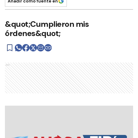
Añadir como fuente en
&quot;Cumplieron mis
órdenes&quot;
Ads