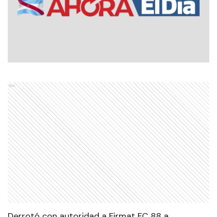
Ads
Derrotó con autoridad a Firmat FC 88 a