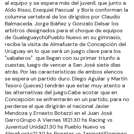
al equipo y se espera más del juvenil, que junto a
Aldo Risso, Exequiel Pascual y Boris conforman la
columna vertebral de los dirigidos por Claudio
Balmaceda. Jorge Ibáñez y Gonzalo Delsar los
arbitros designados para el choque de equipos
de GualeguaychúPueblo Nuevo en su gimnasio,
recibe la visita de Almafuerte de Concepción del
Uruguay en lo que será un juego clave para los
"sabaleros" que llegan con su primer triunfo a
cuestas, luego de vencer a San José siete días
atrás. Por las características de ambos elencos
se espera un partido duro. Diego Aguilar y Martín
Tesoro (jueces) tendrán que estar muy atento a
las alternativas del juego.Cabe acotar que en
Concepción se enfrentarán en un partido, para no
perderse el que dirigirán el nacional Javier
Mendoza y Ernesto Botazzi en el Juan José
Garro.Grupo A Viernes 1821.30 hs Racing vs
Juventud Unida21.30 hs Pueblo Nuevo vs
Almafuerte21.30 hs Regatas vs ZaninettiDomingo