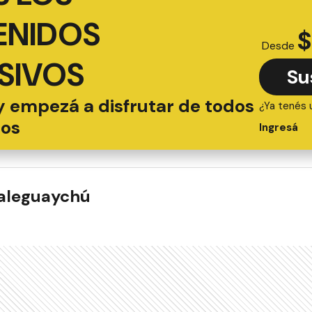
ENIDOS
$
Desde
SIVOS
Su
y empezá a disfrutar de todos
¿Ya tenés 
ios
Ingresá
ualeguaychú