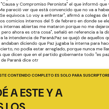
e "Causa y Compromiso Peronista" el que informó que 
e pareció ver que está convencido que no va a haber
Se equivoca. Lo voy a enfrentar", afirmó a colegas de 
 los comicios internos del 5 de febrero en donde se e
 las internas abiertas me mataron porque no me dejaro
), pero ahora es otra cosa", señaló en referencia a la 
a la intendencia de Paraná.Paz se quejó de aquellos q
ndaban diciendo que Paz jugaba la interna para hacerl
 cierto, no podía estar arreglado, porque nunca me ll
s que dicen que en el partido gobernante todo "es paz 
de Paraná dice otr
STE CONTENIDO COMPLETO ES SOLO PARA SUSCRIPTOR
É A ESTE Y A
 LOS