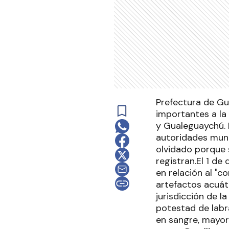
Prefectura de Gu
importantes a la 
y Gualeguaychú. 
autoridades muni
olvidado porque s
registran.El 1 d
en relación al "
artefactos acuát
jurisdicción de l
potestad de labr
en sangre, mayor