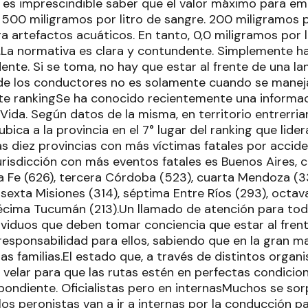
ue es imprescindible saber que el valor máximo para e
 500 miligramos por litro de sangre. 200 miligramos po
 artefactos acuáticos. En tanto, 0,0 miligramos por l
La normativa es clara y contundente. Simplemente ha
ente. Si se toma, no hay que estar al frente de una l
de los conductores no es solamente cuando se manej
ste rankingSe ha conocido recientemente una informa
Vida. Según datos de la misma, en territorio entrerri
ubica a la provincia en el 7° lugar del ranking que lid
as diez provincias con más víctimas fatales por accid
jurisdicción con más eventos fatales es Buenos Aires, 
 Fe (626), tercera Córdoba (523), cuarta Mendoza (33
 sexta Misiones (314), séptima Entre Ríos (293), octav
cima Tucumán (213).Un llamado de atención para toda
ividuos que deben tomar conciencia que estar al fren
responsabilidad para ellos, sabiendo que en la gran m
ias familias.El estado que, a través de distintos orga
velar para que las rutas estén en perfectas condicion
spondiente. Oficialistas pero en internasMuchos se so
los peronistas van a ir a internas por la conducción pa