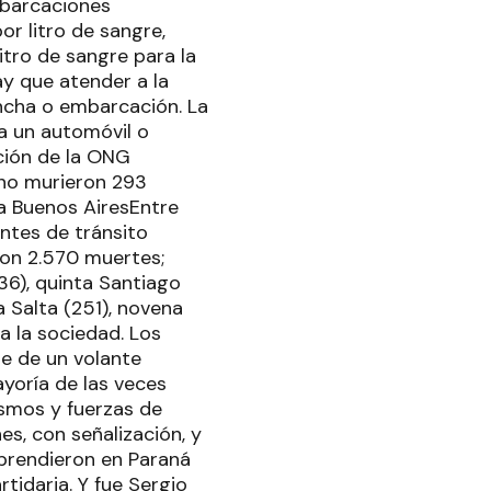
mbarcaciones
r litro de sangre,
itro de sangre para la
y que atender a la
ancha o embarcación. La
a un automóvil o
ción de la ONG
ano murieron 293
era Buenos AiresEntre
entes de tránsito
con 2.570 muertes;
6), quinta Santiago
a Salta (251), novena
 la sociedad. Los
te de un volante
ayoría de las veces
nismos y fuerzas de
es, con señalización, y
rprendieron en Paraná
rtidaria. Y fue Sergio