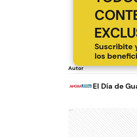
CONT
EXCLU
Suscribite 
los benefic
Autor
El Día de G
Ads