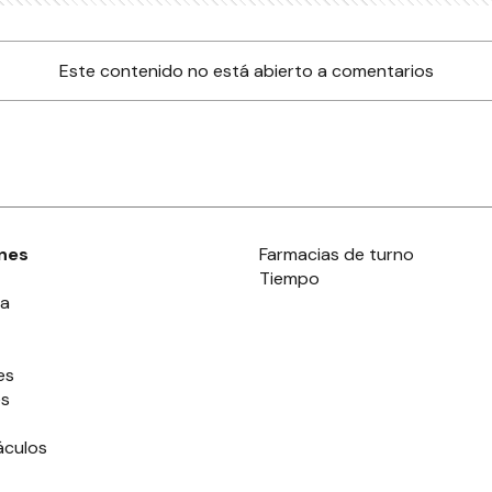
Este contenido no está abierto a comentarios
nes
Farmacias de turno
Tiempo
ia
es
es
áculos