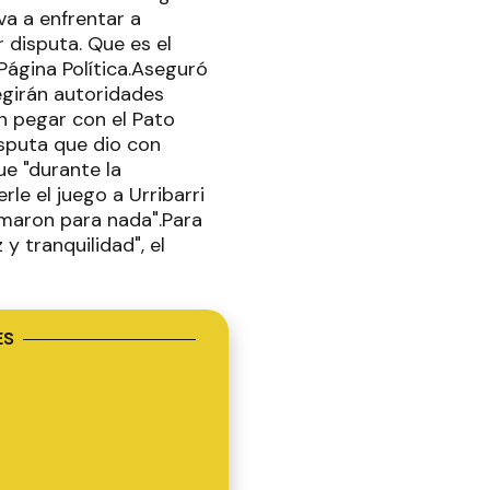
va a enfrentar a
 disputa. Que es el
Página Política.Aseguró
legirán autoridades
n pegar con el Pato
disputa que dio con
ue "durante la
e el juego a Urribarri
amaron para nada".Para
y tranquilidad", el
ES