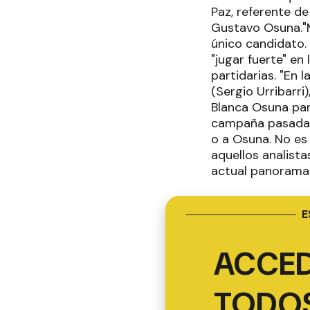
Paz, referente d
Gustavo Osuna."M
único candidato. 
"jugar fuerte" en
partidarias. "En
(Sergio Urribarri
Blanca Osuna par
campaña pasada a
o a Osuna. No es
aquellos analista
actual panorama 
E
ACCED
TODOS