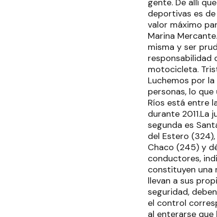
gente. De allí q
deportivas es de
valor máximo para
Marina Mercante.
misma y ser prud
responsabilidad 
motocicleta. Tri
Luchemos por la 
personas, lo que 
Ríos está entre l
durante 2011.La 
segunda es Santa
del Estero (324),
Chaco (245) y dé
conductores, ind
constituyen una 
llevan a sus prop
seguridad, deben 
el control corre
al enterarse que 