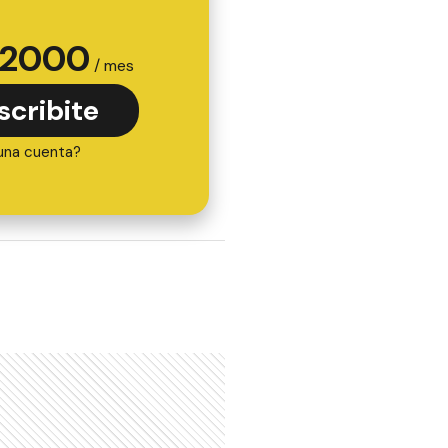
2000
/ mes
scribite
una cuenta?