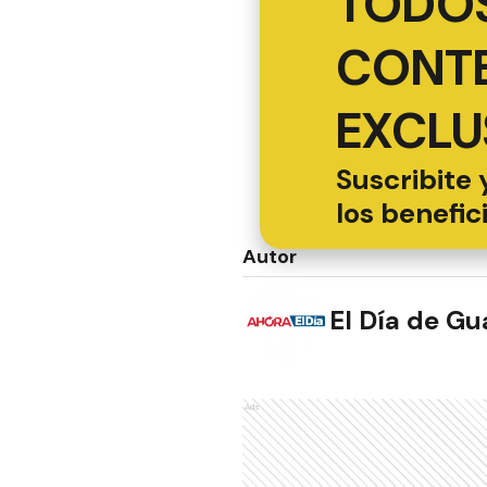
TODOS
CONT
EXCLU
Suscribite 
los benefic
Autor
El Día de G
Ads