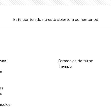
Este contenido no está abierto a comentarios
nes
Farmacias de turno
Tiempo
ia
es
es
áculos