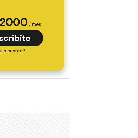
2000
/ mes
scribite
una cuenta?