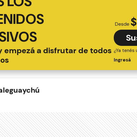
 LOS
ENIDOS
$
Desde
SIVOS
Su
y empezá a disfrutar de todos
¿Ya tenés 
ios
Ingresá
ualeguaychú