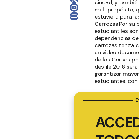
ciudad, y también
multipropósito, q
estuviera para l
Carrozas.Por su p
estudiantiles so
dependencias del
carrozas tenga ca
un video documen
de los Corsos pop
desfile 2016 será
garantizar mayor
estudiantes, con 
E
ACCED