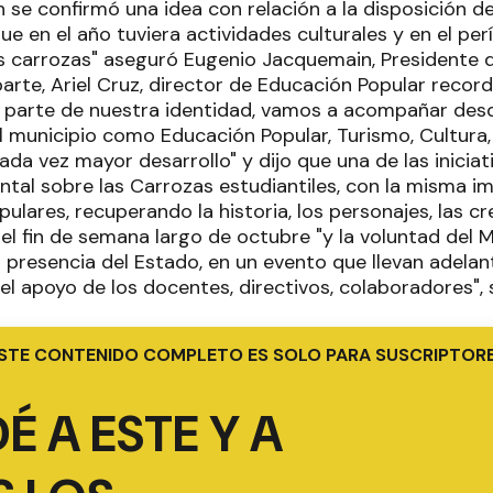
 se confirmó una idea con relación a la disposición d
ue en el año tuviera actividades culturales y en el pe
as carrozas" aseguró Eugenio Jacquemain, Presidente 
arte, Ariel Cruz, director de Educación Popular recor
n parte de nuestra identidad, vamos a acompañar desd
 municipio como Educación Popular, Turismo, Cultura, 
da vez mayor desarrollo" y dijo que una de las iniciativ
tal sobre las Carrozas estudiantiles, con la misma im
ulares, recuperando la historia, los personajes, las cr
 el fin de semana largo de octubre "y la voluntad del 
 presencia del Estado, en un evento que llevan adela
el apoyo de los docentes, directivos, colaboradores", 
STE CONTENIDO COMPLETO ES SOLO PARA SUSCRIPTOR
É A ESTE Y A