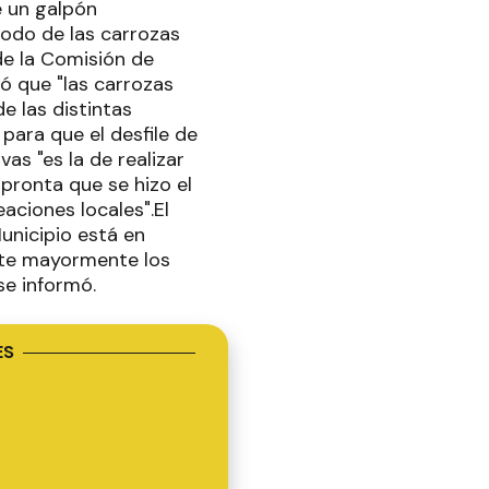
e un galpón
ríodo de las carrozas
de la Comisión de
dó que "las carrozas
e las distintas
para que el desfile de
as "es la de realizar
pronta que se hizo el
eaciones locales".El
Municipio está en
nte mayormente los
se informó.
ES