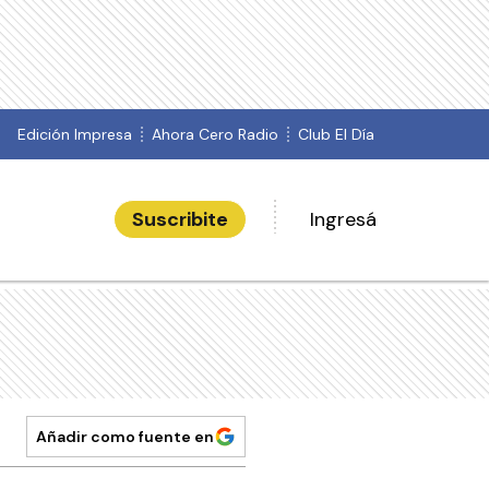
Edición Impresa
Ahora Cero Radio
Club El Día
Suscribite
Ingresá
Añadir como fuente en