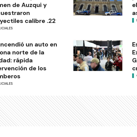
men de Auzqui y
e
uestraron
a
yectiles calibre .22
ICIALES
incendió un auto en
E
zona norte de la
E
dad: rápida
G
ervención de los
c
mberos
ICIALES