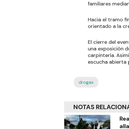
familiares median
Hacia el tramo f
orientado a la c
El cierre del ev
una exposición de
carpintería. Asim
escucha abierta 
drogas
NOTAS RELACION
Rea
all