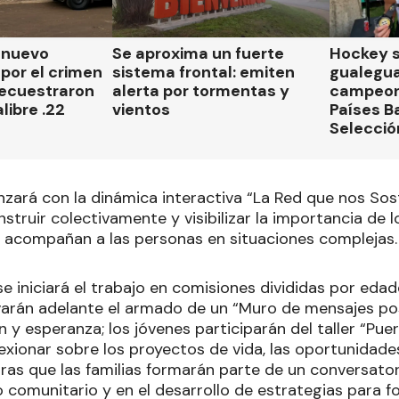
n nuevo
Se aproxima un fuerte
Hockey s
por el crimen
sistema frontal: emiten
gualegu
secuestraron
alerta por tormentas y
campeon
libre .22
vientos
Países B
Selecció
zará con la dinámica interactiva “La Red que nos Sost
truir colectivamente y visibilizar la importancia de l
e acompañan a las personas en situaciones complejas.
e iniciará el trabajo en comisiones divididas por edade
varán adelante el armado de un “Muro de mensajes pos
 y esperanza; los jóvenes participarán del taller “Pue
exionar sobre los proyectos de vida, las oportunidade
ras que las familias formarán parte de un conversator
omunitario y en el desarrollo de estrategias para for