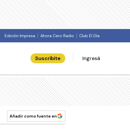
Edición Impresa
Ahora Cero Radio
Club El Día
Suscribite
Ingresá
Añadir como fuente en