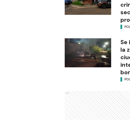
cri
sec
pro
POL
Se 
la 
ciu
int
bo
POL
Ads