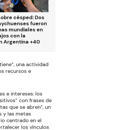
obre césped: Dos
aychuenses fueron
as mundiales en
ajos con la
n Argentina +40
iene”, una actividad
os recursos e
s e intereses: los
itivos” con frases de
rtas que se abren”, un
s y las metas
io centrado en el
talecer los vínculos