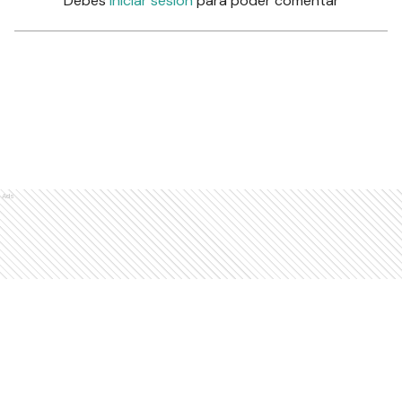
Debés
iniciar sesión
para poder comentar
Ads