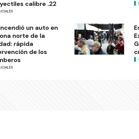
yectiles calibre .22
ICIALES
incendió un auto en
E
zona norte de la
E
dad: rápida
G
ervención de los
c
mberos
ICIALES