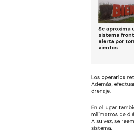
Se aproxima 
sistema front
alerta por to
vientos
Los operarios re
Además, efectuar
drenaje.
En el lugar tam
milímetros de diá
A su vez, se reem
sistema.