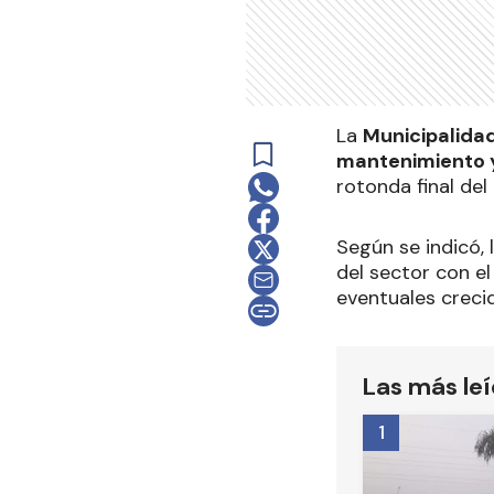
La
Municipalida
mantenimiento y
rotonda final del
Según se indicó, 
del sector con el
eventuales creci
Las más le
1