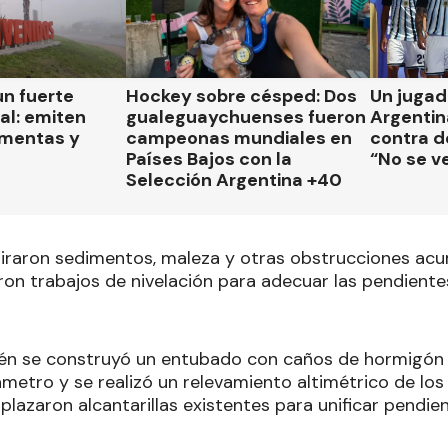
un fuerte
Hockey sobre césped: Dos
Un jugad
al: emiten
gualeguaychuenses fueron
Argentin
rmentas y
campeonas mundiales en
contra de
Países Bajos con la
“No se v
Selección Argentina +40
tiraron sedimentos, maleza y otras obstrucciones acu
on trabajos de nivelación para adecuar las pendientes
bién se construyó un entubado con caños de hormigó
metro y se realizó un relevamiento altimétrico de los 
plazaron alcantarillas existentes para unificar pendie