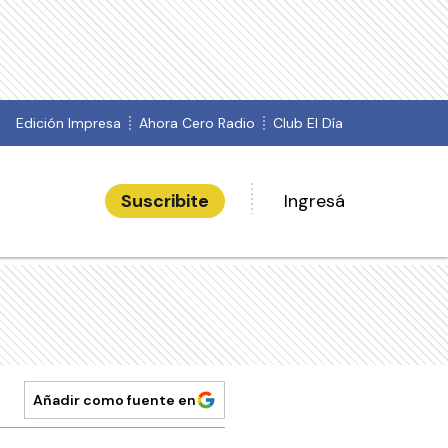
Edición Impresa
Ahora Cero Radio
Club El Día
Suscribite
Ingresá
Añadir como fuente en