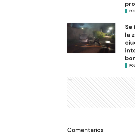
pro
POL
Se 
la 
ciu
int
bo
POL
Ads
Comentarios