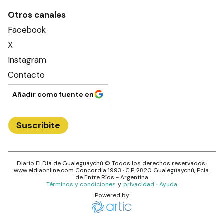
Otros canales
Facebook
X
Instagram
Contacto
Añadir como fuente en
Suscribite
Diario El Día de Gualeguaychú
© Todos los derechos reservados.·
www.
eldiaonline.com
Concordia 1993
· C.P.
2820
Gualeguaychú
, Pcia.
de
Entre Ríos
- Argentina
Términos y condiciones
y
privacidad
·
Ayuda
Powered by