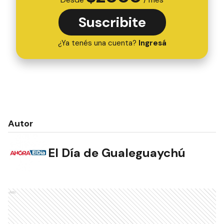
Suscribite
¿Ya tenés una cuenta?
Ingresá
Autor
El Día de Gualeguaychú
Ads