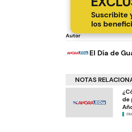
EXCLU
Suscribite 
los benefic
Autor
El Día de G
NOTAS RELACION
¿Có
de 
Añ
CI