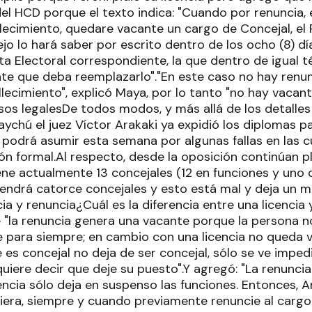
el HCD porque el texto indica: "Cuando por renuncia, 
lecimiento, quedare vacante un cargo de Concejal, el 
o lo hará saber por escrito dentro de los ocho (8) dí
ta Electoral correspondiente, la que dentro de igual 
te que deba reemplazarlo"."En este caso no hay renunc
llecimiento", explicó Maya, por lo tanto "no hay vacan
sos legalesDe todos modos, y más allá de los detalles d
chú el juez Víctor Arakaki ya expidió los diplomas pa
 podrá asumir esta semana por algunas fallas en las 
ón formal.Al respecto, desde la oposición continúan p
ne actualmente 13 concejales (12 en funciones y uno d
 tendrá catorce concejales y esto está mal y deja un 
cia y renuncia¿Cuál es la diferencia entre una licencia
 "la renuncia genera una vacante porque la persona n
e para siempre; en cambio con una licencia no queda 
es concejal no deja de ser concejal, sólo se ve imped
uiere decir que deje su puesto".Y agregó: "La renuncia
cencia sólo deja en suspenso las funciones. Entonces, 
iera, siempre y cuando previamente renuncie al cargo 