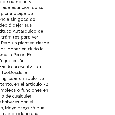
o de cambios y
orada asunción de su
n plena etapa de
encia sin goce de
 debió dejar sus
nstituto Autárquico de
 trámites para ver
. Pero un planteo desde
os, poner en duda la
malia Peroni.En
có que están
lizando presentar un
anteoDesde la
 ingresar un suplente
anto, en el artículo 72
empleos o funciones en
a o de cualquier
e haberes por el
do, Maya aseguró que
 no se produce una