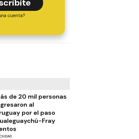
scribite
una cuenta?
ás de 20 mil personas
ngresaron al
ruguay por el paso
ualeguaychú-Fray
entos
CIUDAD