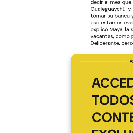
decir el mes que 
Gualeguaychú, y 
tomar su banca y 
eso estamos evalu
explicó Maya, la
vacantes, como p
Deliberante, pero
E
ACCED
TODOS
CONT