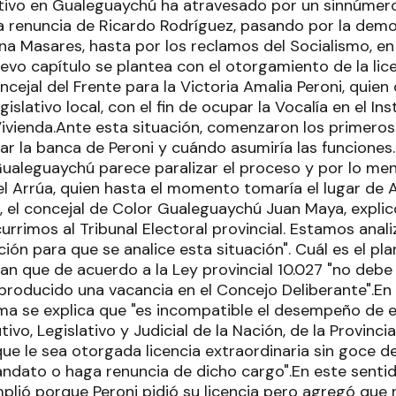
ativo en Gualeguaychú ha atravesado por un sinnúmer
a renuncia de Ricardo Rodríguez, pasando por la dem
ina Masares, hasta por los reclamos del Socialismo, e
evo capítulo se plantea con el otorgamiento de la lic
ncejal del Frente para la Victoria Amalia Peroni, quien
gislativo local, con el fin de ocupar la Vocalía en el I
ivienda.Ante esta situación, comenzaron los primeros
ar la banca de Peroni y cuándo asumiría las funciones
Gualeguaychú parece paralizar el proceso y por lo men
l Arrúa, quien hasta el momento tomaría el lugar de A
a, el concejal de Color Gualeguaychú Juan Maya, expli
currimos al Tribunal Electoral provincial. Estamos ana
ión para que se analice esta situación". Cuál es el pl
an que de acuerdo a la Ley provincial 10.027 "no debe
roducido una vacancia en el Concejo Deliberante".En t
orma se explica que "es incompatible el desempeño de 
ivo, Legislativo y Judicial de la Nación, de la Provinci
que le sea otorgada licencia extraordinaria sin goce d
ndato o haga renuncia de dicho cargo".En este senti
plió porque Peroni pidió su licencia pero agregó que