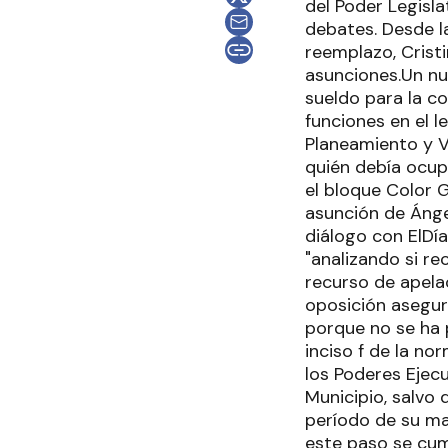
del Poder Legisl
debates. Desde l
reemplazo, Crist
asunciones.Un nu
sueldo para la co
funciones en el le
Planeamiento y V
quién debía ocup
el bloque Color 
asunción de Ánge
diálogo con ElDí
"analizando si re
recurso de apelac
oposición asegur
porque no se ha p
inciso f de la n
los Poderes Ejecut
Municipio, salvo 
período de su ma
este paso se cum