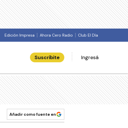
Edición Impresa
Ahora Cero Radio
Club El Día
Suscribite
Ingresá
Añadir como fuente en