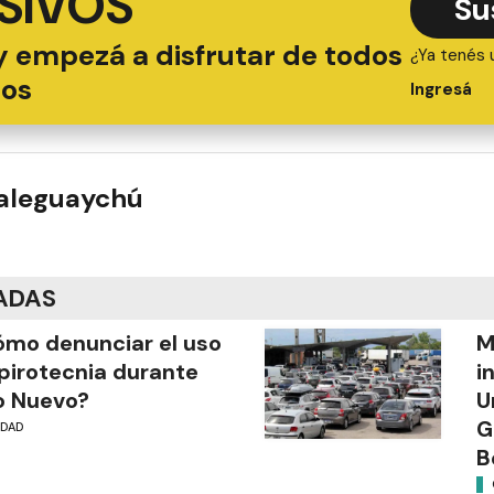
SIVOS
Su
y empezá a disfrutar de todos
¿Ya tenés 
ios
Ingresá
ualeguaychú
ADAS
mo denunciar el uso
M
pirotecnia durante
i
o Nuevo?
U
G
UDAD
B