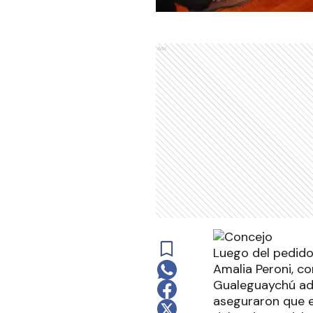
Ads
Luego del pedido 
Amalia Peroni, c
Gualeguaychú adv
aseguraron que ev