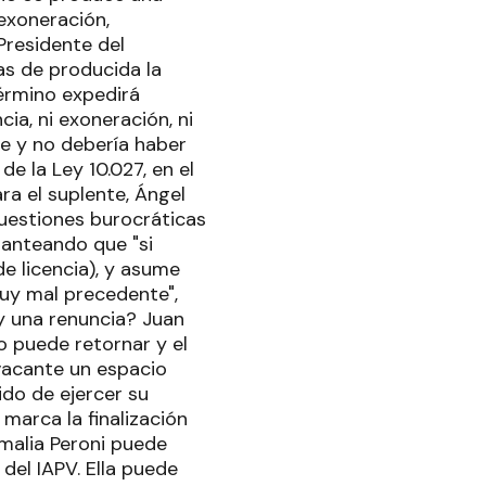
exoneración,
Presidente del
as de producida la
término expedirá
ia, ni exoneración, ni
te y no debería haber
e la Ley 10.027, en el
ra el suplente, Ángel
cuestiones burocráticas
lanteando que "si
e licencia), y asume
muy mal precedente",
 y una renuncia? Juan
o puede retornar y el
vacante un espacio
ido de ejercer su
 marca la finalización
Amalia Peroni puede
del IAPV. Ella puede