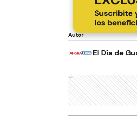
Suscribite 
los benefic
Autor
El Día de G
Ads