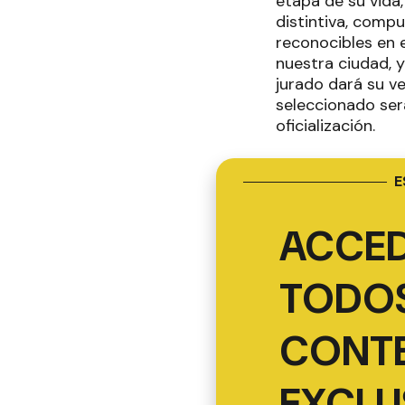
etapa de su vida,
distintiva, comp
reconocibles en 
nuestra ciudad, y
jurado dará su ve
seleccionado ser
oficialización.
E
ACCED
TODOS
CONT
EXCLU