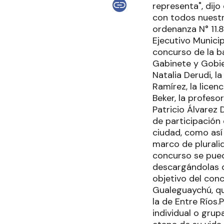
representa", dijo
con todos nuestro
ordenanza N° 11.
Ejecutivo Munici
concurso de la ba
Gabinete y Gobie
Natalia Derudi, l
Ramírez, la licen
Beker, la profeso
Patricio Álvarez 
de participación 
ciudad, como así
marco de plurali
concurso se pued
descargándolas d
objetivo del conc
Gualeguaychú, qu
la de Entre Ríos
individual o grup