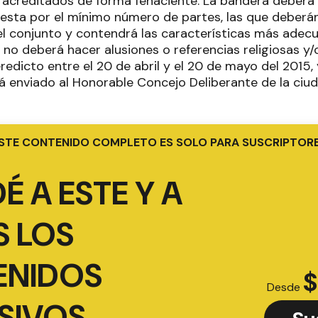
 acreditados de forma fehaciente. La bandera deberá se
uesta por el mínimo número de partes, las que deberá
el conjunto y contendrá las características más adec
 no deberá hacer alusiones o referencias religiosas y/
redicto entre el 20 de abril y el 20 de mayo del 2015,
á enviado al Honorable Concejo Deliberante de la ciu
STE CONTENIDO COMPLETO ES SOLO PARA SUSCRIPTOR
É A ESTE Y A
 LOS
ENIDOS
$
Desde
SIVOS