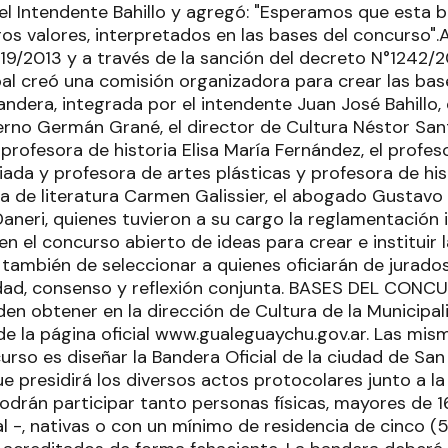
 el Intendente Bahillo y agregó: "Esperamos que esta 
s valores, interpretados en las bases del concurso".A
819/2013 y a través de la sanción del decreto N°1242/
pal creó una comisión organizadora para crear las bas
ndera, integrada por el intendente Juan José Bahillo, 
rno Germán Grané, el director de Cultura Néstor San
a profesora de historia Elisa María Fernández, el profe
ciada y profesora de artes plásticas y profesora de his
ra de literatura Carmen Galissier, el abogado Gustavo
Daneri, quienes tuvieron a su cargo la reglamentación 
en el concurso abierto de ideas para crear e instituir l
 también de seleccionar a quienes oficiarán de jurado
dad, consenso y reflexión conjunta. BASES DEL CONC
en obtener en la dirección de Cultura de la Municipal
e la página oficial www.gualeguaychu.gov.ar. Las mis
urso es diseñar la Bandera Oficial de la ciudad de Sa
e presidirá los diversos actos protocolares junto a la
.Podrán participar tanto personas físicas, mayores de
al -, nativas o con un mínimo de residencia de cinco (5