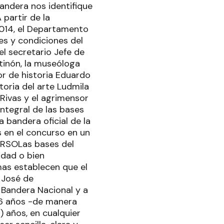
bandera nos identifique
 partir de la
2014, el Departamento
es y condiciones del
el secretario Jefe de
tinón, la museóloga
sor de historia Eduardo
toria del arte Ludmila
 Rivas y el agrimensor
integral de las bases
a bandera oficial de la
s en el concurso en un
URSOLas bases del
idad o bien
mas establecen que el
n José de
 Bandera Nacional y a
 16 años -de manera
) años, en cualquier