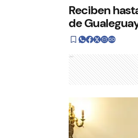
Reciben hasta
de Gualegua
Ads