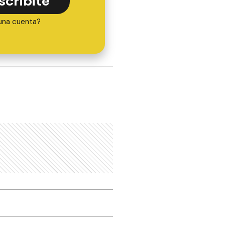
scribite
una cuenta?