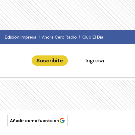
Edición Impresa
Ahora Cero Radio
Club El Día
Suscribite
Ingresá
Añadir como fuente en