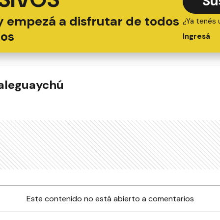
Su
y empezá a disfrutar de todos
¿Ya tenés 
ios
Ingresá
ualeguaychú
Este contenido no está abierto a comentarios