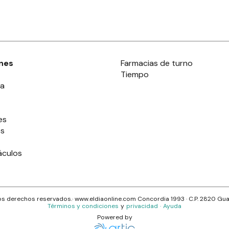
nes
Farmacias de turno
Tiempo
ia
es
es
áculos
s derechos reservados.· www.
eldiaonline.com
Concordia 1993
· C.P.
2820
Gua
Términos y condiciones
y
privacidad
·
Ayuda
Powered by