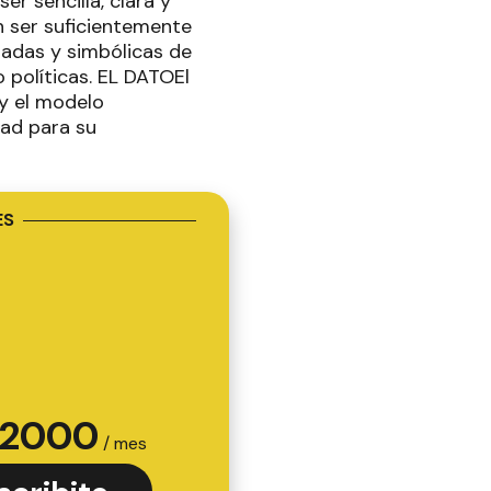
r sencilla, clara y
n ser suficientemente
uadas y simbólicas de
o políticas. EL DATOEl
 y el modelo
dad para su
ES
2000
/ mes