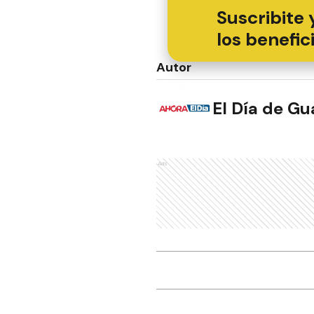
Suscribite 
los benefic
Autor
El Día de G
Ads