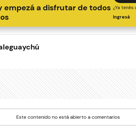
y empezá a disfrutar de todos
¿Ya tenés 
ios
Ingresá
ualeguaychú
Este contenido no está abierto a comentarios