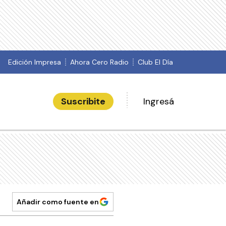
Edición Impresa
Ahora Cero Radio
Club El Día
Suscribite
Ingresá
Añadir como fuente en