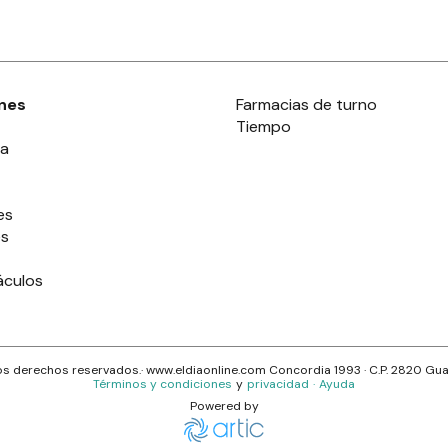
nes
Farmacias de turno
Tiempo
ia
es
es
áculos
s derechos reservados.· www.
eldiaonline.com
Concordia 1993
· C.P.
2820
Gua
Términos y condiciones
y
privacidad
·
Ayuda
Powered by