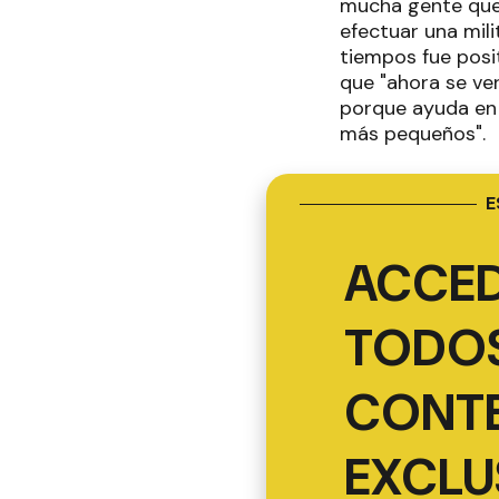
mucha gente que 
efectuar una mili
tiempos fue posit
que "ahora se ve
porque ayuda en 
más pequeños".
E
ACCED
TODOS
CONT
EXCLU