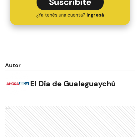
Suscribite
¿Ya tenés una cuenta?
Ingresá
Autor
El Día de Gualeguaychú
Ads