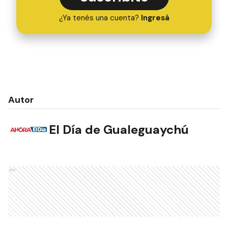
¿Ya tenés una cuenta?
Ingresá
Autor
El Día de Gualeguaychú
Ads