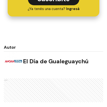
¿Ya tenés una cuenta?
Ingresá
Autor
El Día de Gualeguaychú
Ads