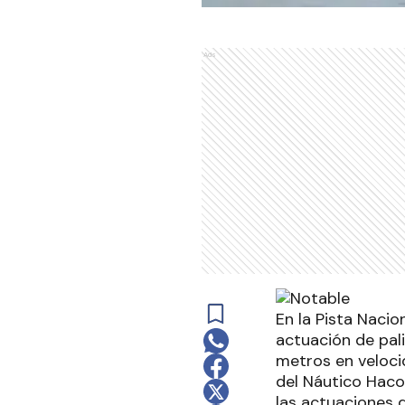
Ads
En la Pista Nacio
actuación de pal
metros en velocid
del Náutico Hacoa
las actuaciones 