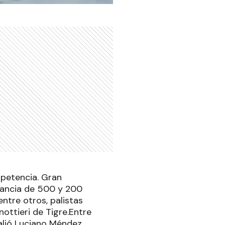
mpetencia. Gran
tancia de 500 y 200
ntre otros, palistas
nottieri de Tigre.Entre
alió Luciano Méndez,