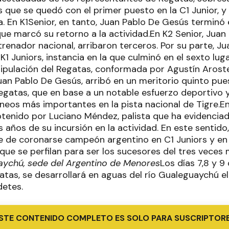
s que se quedó con el primer puesto en la C1 Junior, y
. En K1Senior, en tanto, Juan Pablo De Gesús terminó 
e marcó su retorno a la actividad.En K2 Senior, Juan 
ntrenador nacional, arribaron terceros. Por su parte, J
e K1 Juniors, instancia en la que culminó en el sexto lug
ripulación del Regatas, conformada por Agustín Aroste
Juan Pablo De Gesús, arribó en un meritorio quinto pu
Regatas, que en base a un notable esfuerzo deportivo 
neos más importantes en la pista nacional de Tigre.En l
tenido por Luciano Méndez, palista que ha evidencia
 años de su incursión en la actividad. En este sentid
 de coronarse campeón argentino en C1 Juniors y en 
 que se perfilan para ser los sucesores del tres veces
ychú, sede del Argentino de Menores
Los días 7,8 y 9
atas, se desarrollará en aguas del río Gualeguaychú
detes.
STE CONTENIDO COMPLETO ES SOLO PARA SUSCRIPTOR