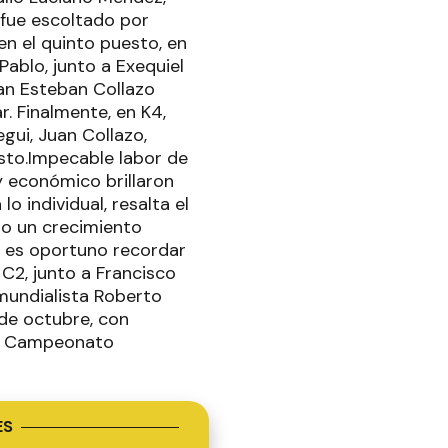
 fue escoltado por
en el quinto puesto, en
Pablo, junto a Exequiel
uan Esteban Collazo
ar. Finalmente, en K4,
gui, Juan Collazo,
esto.Impecable labor de
y económico brillaron
o individual, resalta el
do un crecimiento
o, es oportuno recordar
C2, junto a Francisco
 mundialista Roberto
 de octubre, con
 el Campeonato
ES