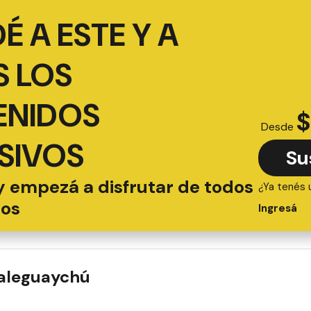
É A ESTE Y A
 LOS
ENIDOS
$
Desde
SIVOS
Su
y empezá a disfrutar de todos
¿Ya tenés 
ios
Ingresá
ualeguaychú