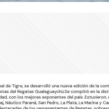
nal de Tigre, se desarrolló una nueva edición de la co
istas del Regatas Gualeguaychú.Se compitió en la dis
ad, con los mejores exponentes del país. Estuvieron, e
j, Náutico Paraná, San Pedro, La Plata, La Marina y Ca
destacadas de los representantes de Regatas, sobres