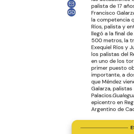
palista de 17 año
Francisco Galarza
la competencia qu
Ríos, palista y e
llegó a la final d
500 metros, la t
Exequiel Ríos y 
los palistas del 
en uno de los tor
primer puesto ob
importante, a dos
que Méndez viene
Galarza, palistas
Palacios.
Gualegua
epicentro en Reg
Argentino de Ca
E