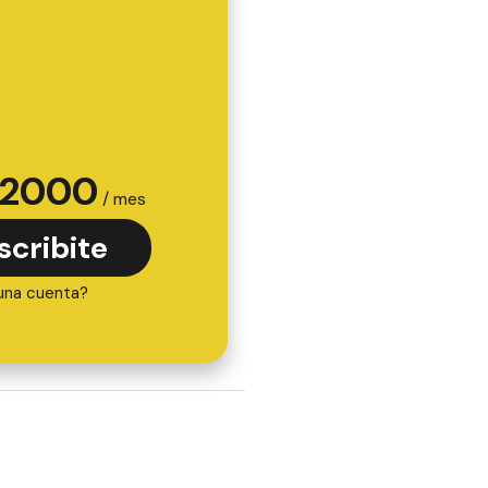
2000
/ mes
scribite
una cuenta?