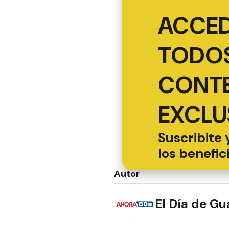
ACCED
TODOS
CONT
EXCLU
Suscribite 
los benefic
Autor
El Día de G