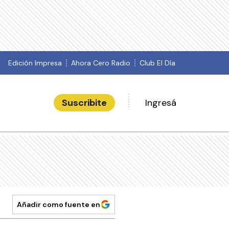
Edición Impresa
Ahora Cero Radio
Club El Día
Suscribite
Ingresá
Añadir como fuente en