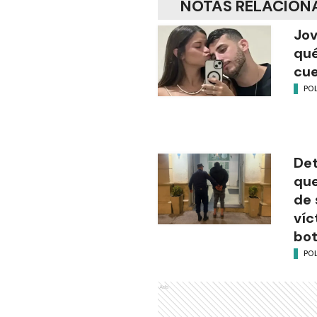
NOTAS RELACION
Jov
qué
cu
POL
Det
que
de 
víc
bot
POL
Ads