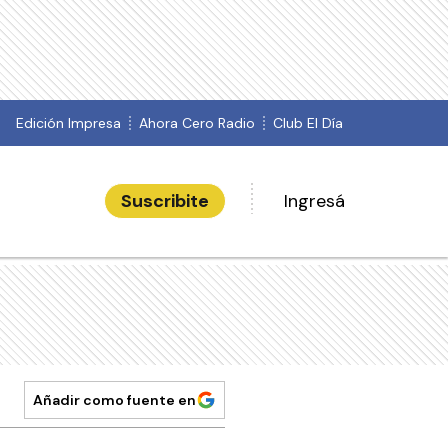
Edición Impresa
Ahora Cero Radio
Club El Día
Suscribite
Ingresá
Añadir como fuente en