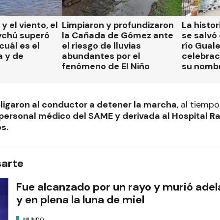
 y el viento, el
Limpiaron y profundizaron
La histor
ychú superó
la Cañada de Gómez ante
se salvó 
cuál es el
el riesgo de lluvias
río Gual
a y de
abundantes por el
celebrac
fenómeno de El Niño
su nomb
bligaron al conductor a detener la marcha
, al tiemp
 personal médico del SAME y derivada al Hospital Ra
os.
sarte
Fue alcanzado por un rayo y murió adel
y en plena la luna de miel
MUNDO