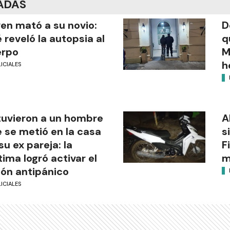
ADAS
en mató a su novio:
D
 reveló la autopsia al
q
erpo
M
h
ICIALES
uvieron a un hombre
A
 se metió en la casa
s
su ex pareja: la
F
tima logró activar el
m
ón antipánico
ICIALES