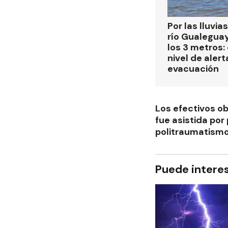
Por las lluvias
río Gualegua
los 3 metros: 
nivel de alert
evacuación
Los efectivos o
fue asistida por
politraumatism
Puede intere