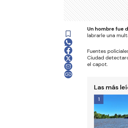
Un hombre fue de
labrarle una mul
Fuentes policiale
Ciudad detectaro
el capot.
Las más le
1