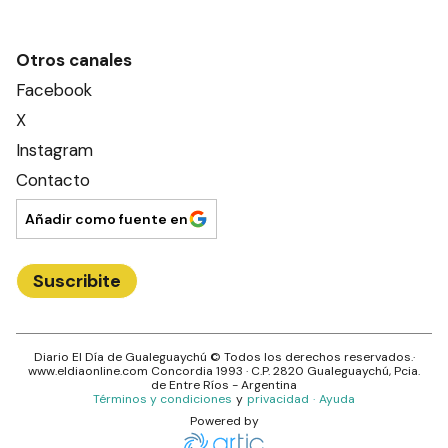
Otros canales
Facebook
X
Instagram
Contacto
Añadir como fuente en
Suscribite
Diario El Día de Gualeguaychú
© Todos los derechos reservados.·
www.
eldiaonline.com
Concordia 1993
· C.P.
2820
Gualeguaychú
, Pcia.
de
Entre Ríos
- Argentina
Términos y condiciones
y
privacidad
·
Ayuda
Powered by