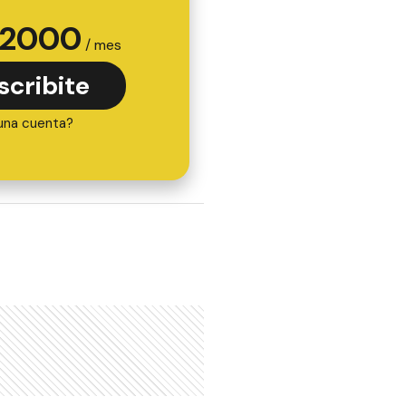
2000
/ mes
scribite
una cuenta?