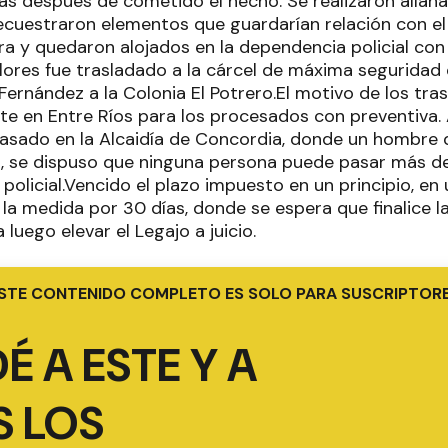
ras después de cometido el hecho. Se realizaron allan
secuestraron elementos que guardarían relación con el
ra y quedaron alojados en la dependencia policial con p
lores fue trasladado a la cárcel de máxima seguridad 
 Fernández a la Colonia El Potrero.El motivo de los tra
te en Entre Ríos para los procesados con preventiva. 
pasado en la Alcaidía de Concordia, donde un hombre 
a, se dispuso que ninguna persona puede pasar más de
olicial.Vencido el plazo impuesto en un principio, en 
la medida por 30 días, donde se espera que finalice la
 luego elevar el Legajo a juicio.
STE CONTENIDO COMPLETO ES SOLO PARA SUSCRIPTOR
É A ESTE Y A
 LOS