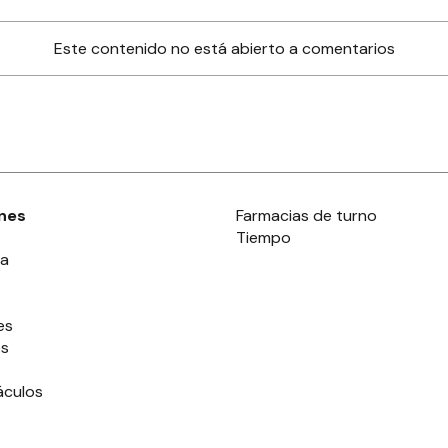
Este contenido no está abierto a comentarios
nes
Farmacias de turno
Tiempo
ia
es
es
áculos