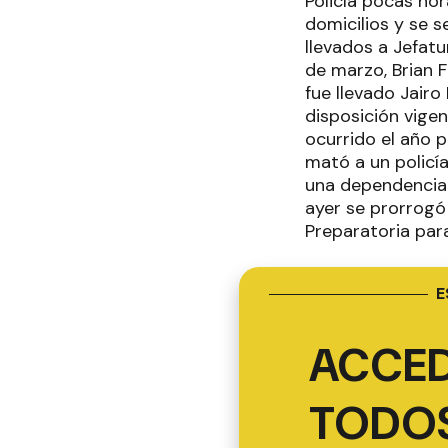
Policía pocas ho
domicilios y se 
llevados a Jefatu
de marzo, Brian F
fue llevado Jairo
disposición vigen
ocurrido el año 
mató a un policí
una dependencia p
ayer se prorrogó 
Preparatoria para
E
ACCED
TODOS