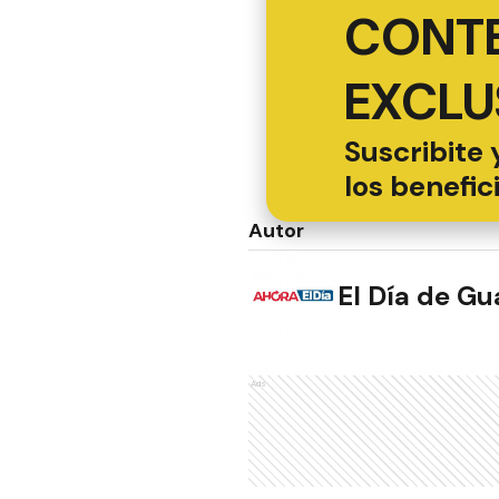
CONT
EXCLU
Suscribite 
los benefic
Autor
El Día de G
Ads