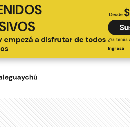
ENIDOS
$
Desde
SIVOS
Su
y empezá a disfrutar de todos
¿Ya tenés 
ios
Ingresá
ualeguaychú