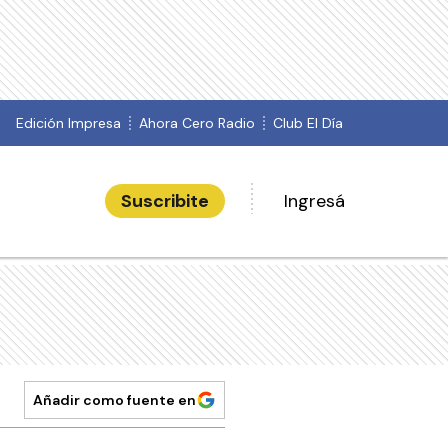
Edición Impresa
Ahora Cero Radio
Club El Día
Suscribite
Ingresá
Añadir como fuente en