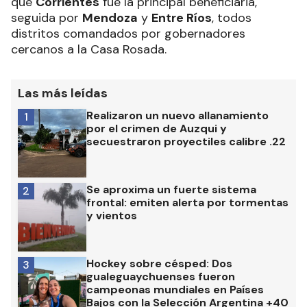
que
Corrientes
fue la principal beneficiaria,
seguida por
Mendoza
y
Entre Ríos
, todos
distritos comandados por gobernadores
cercanos a la Casa Rosada.
Las más leídas
Realizaron un nuevo allanamiento
1
por el crimen de Auzqui y
secuestraron proyectiles calibre .22
Se aproxima un fuerte sistema
2
frontal: emiten alerta por tormentas
y vientos
Hockey sobre césped: Dos
3
gualeguaychuenses fueron
campeonas mundiales en Países
Bajos con la Selección Argentina +40