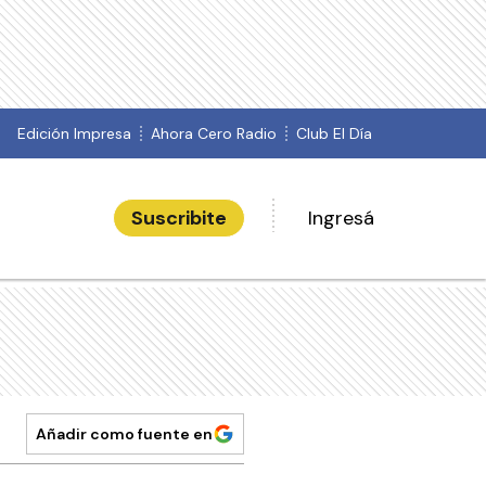
Edición Impresa
Ahora Cero Radio
Club El Día
Suscribite
Ingresá
Añadir como fuente en