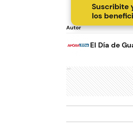
Suscribite 
los benefic
Autor
El Día de G
Ads