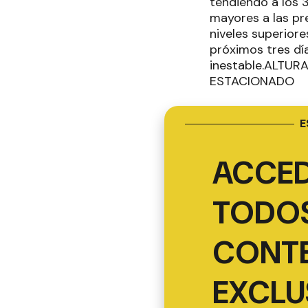
tendiendo a los 
mayores a las pr
niveles superiore
próximos tres dí
inestable.ALTU
ESTACIONADO
E
ACCED
TODOS
CONT
EXCLU