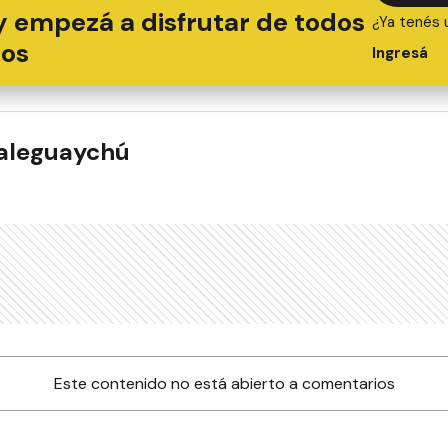
y empezá a disfrutar de todos
¿Ya tenés 
ios
Ingresá
ualeguaychú
Este contenido no está abierto a comentarios