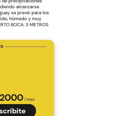
 de precipitaciones
udiendo alcanzarse
uguay se prevé: para los
álido, húmedo y muy
UERTO BOCA: 3 METROS
ES
2000
/ mes
scribite