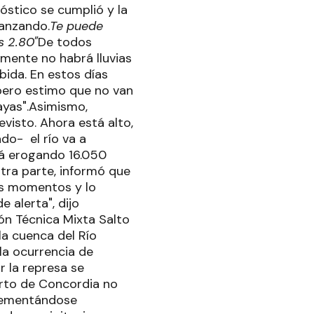
nóstico se cumplió y la
vanzando.
Te puede
s 2.80"
De todos
amente no habrá lluvias
ida. En estos días
pero estimo que no van
layas".Asimismo,
isto. Ahora está alto,
do- el río va a
tá erogando 16.050
tra parte, informó que
tos momentos y lo
 alerta", dijo
n Técnica Mixta Salto
la cuenca del Río
la ocurrencia de
r la represa se
erto de Concordia no
ncrementándose