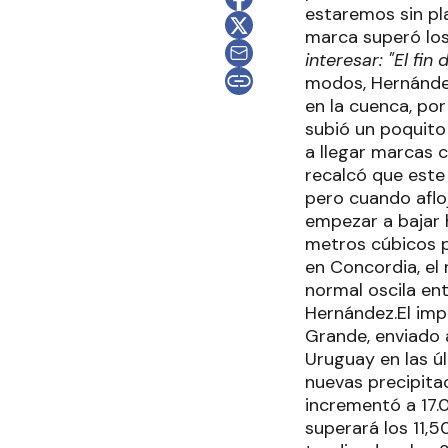
estaremos sin pla
marca superó los
interesar: "El fi
modos, Hernández 
en la cuenca, po
subió un poquito
a llegar marcas c
recalcó que este
pero cuando afloj
empezar a bajar 
metros cúbicos p
en Concordia, el
normal oscila ent
Hernández.El imp
Grande, enviado a
Uruguay en las ú
nuevas precipita
incrementó a 17.
superará los 11,5