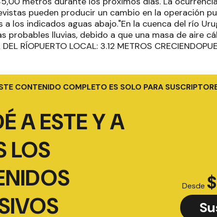
35,00 metros durante los próximos días. La ocurrencia
evistas pueden producir un cambio en la operación p
s a los indicados aguas abajo."En la cuenca del río Ur
as probables lluvias, debido a que una masa de aire c
RA DEL RÍOPUERTO LOCAL: 3.12 METROS CRECIENDOP
STE CONTENIDO COMPLETO ES SOLO PARA SUSCRIPTOR
É A ESTE Y A
 LOS
ENIDOS
$
Desde
SIVOS
Su