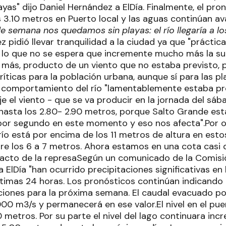
yas" dijo Daniel Hernández a ElDía. Finalmente, el pro
 3.10 metros en Puerto local y las aguas continúan a
n de semana nos quedamos sin playas: el río llegaría a lo
pidió llevar tranquilidad a la ciudad ya que "práctic
r lo que no se espera que incremente mucho más la sub
 más, producto de un viento que no estaba previsto, 
ríticas para la población urbana, aunque sí para las p
 comportamiento del río "lamentablemente estaba prev
e el viento - que se va producir en la jornada del sába
hasta los 2.80- 2.90 metros, porque Salto Grande es
or segundo en este momento y eso nos afecta".Por o
 río está por encima de los 11 metros de altura en es
re los 6 a 7 metros. Ahora estamos en una cota casi de
acto de la represaSegún un comunicado de la Comisió
 ElDía "han ocurrido precipitaciones significativas en 
ltimas 24 horas. Los pronósticos continúan indicando 
ciones para la próxima semana. El caudal evacuado po
000 m3/s y permanecerá en ese valor.El nivel en el pu
0 metros. Por su parte el nivel del lago continuara i