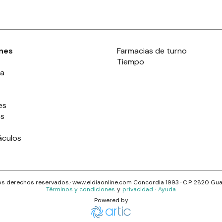
nes
Farmacias de turno
Tiempo
ia
es
es
áculos
s derechos reservados.· www.
eldiaonline.com
Concordia 1993
· C.P.
2820
Gua
Términos y condiciones
y
privacidad
·
Ayuda
Powered by