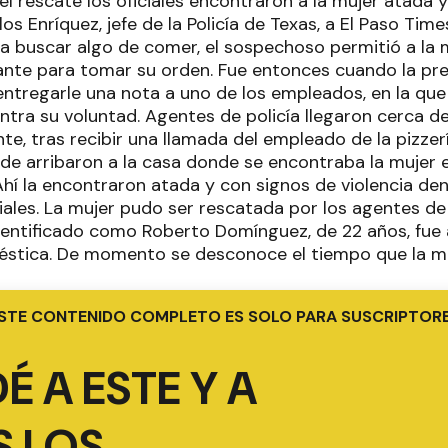
l rescate los oficiales encontraron a la mujer atada
s Enríquez, jefe de la Policía de Texas, a El Paso Tim
e a buscar algo de comer, el sospechoso permitió a la
rante para tomar su orden. Fue entonces cuando la pr
ntregarle una nota a uno de los empleados, en la que
ntra su voluntad. Agentes de policía llegaron cerca d
ante, tras recibir una llamada del empleado de la pizz
de arribaron a la casa donde se encontraba la mujer 
Ahí la encontraron atada y con signos de violencia de
ciales. La mujer pudo ser rescatada por los agentes de
dentificado como Roberto Domínguez, de 22 años, fue
éstica. De momento se desconoce el tiempo que la mu
STE CONTENIDO COMPLETO ES SOLO PARA SUSCRIPTOR
É A ESTE Y A
 LOS