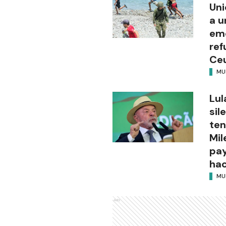
Uni
a u
eme
ref
Ce
MU
Lul
sil
ten
Mil
pay
hac
MU
Ads