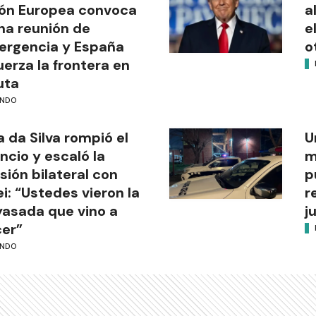
ón Europea convoca
a
na reunión de
e
rgencia y España
o
uerza la frontera en
uta
NDO
a da Silva rompió el
U
encio y escaló la
m
sión bilateral con
p
ei: “Ustedes vieron la
r
asada que vino a
j
er”
NDO