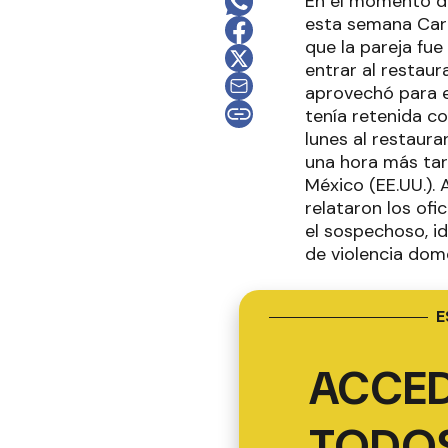
En el momento de
esta semana Carlo
que la pareja fu
entrar al restau
aprovechó para e
tenía retenida co
lunes al restaur
una hora más tar
México (EE.UU.). 
relataron los ofi
el sospechoso, i
de violencia dom
E
ACCED
TODOS