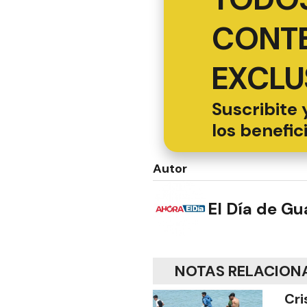
CONT
EXCLU
Suscribite 
los benefic
Autor
El Día de G
NOTAS RELACION
Cri