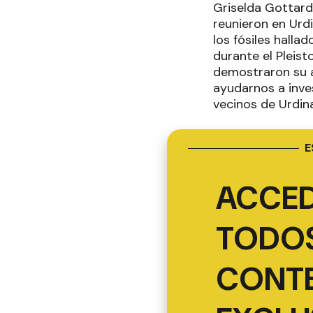
Griselda Gottard
reunieron en Urd
los fósiles hall
durante el Pleis
demostraron su a
ayudarnos a inves
vecinos de Urdin
E
ACCED
TODOS
CONT