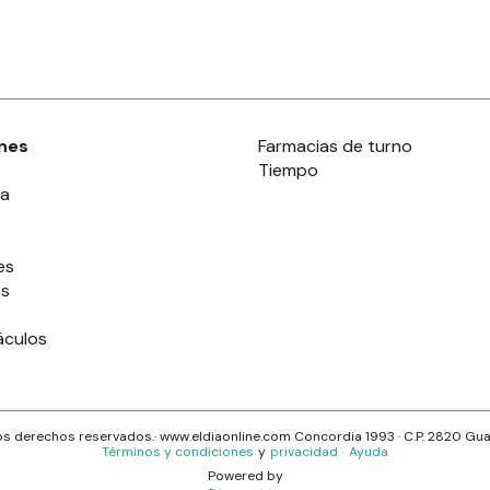
nes
Farmacias de turno
Tiempo
ia
es
es
áculos
s derechos reservados.· www.
eldiaonline.com
Concordia 1993
· C.P.
2820
Gua
Términos y condiciones
y
privacidad
·
Ayuda
Powered by