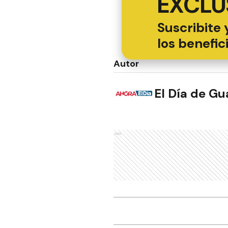
EXCLU
Suscribite 
los benefic
Autor
El Día de G
Ads