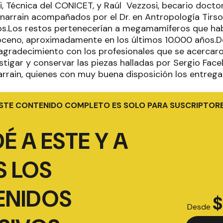
i, Técnica del CONICET, y Raúl Vezzosi, becario docto
inarrain acompañados por el Dr. en Antropología Tirso
ados.Los restos pertenecerían a megamamíferos que hab
toceno, aproximadamente en los últimos 10.000 años.D
gradecimiento con los profesionales que se acercaro
tigar y conservar las piezas halladas por Sergio Facell
arrain, quienes con muy buena disposición los entrega
STE CONTENIDO COMPLETO ES SOLO PARA SUSCRIPTOR
É A ESTE Y A
 LOS
ENIDOS
$
Desde