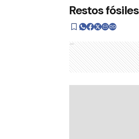
Restos fósile
Ads