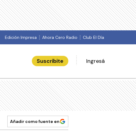
Edición Impresa
Ahora Cero Radio
Club El Día
Suscribite
Ingresá
Añadir como fuente en