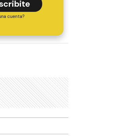
scribite
una cuenta?