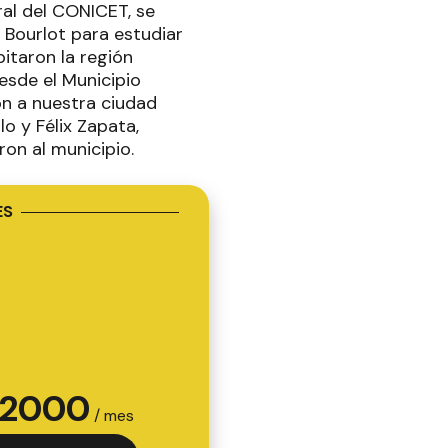
ral del CONICET, se
 Bourlot para estudiar
itaron la región
esde el Municipio
n a nuestra ciudad
o y Félix Zapata,
ron al municipio.
ES
2000
/ mes