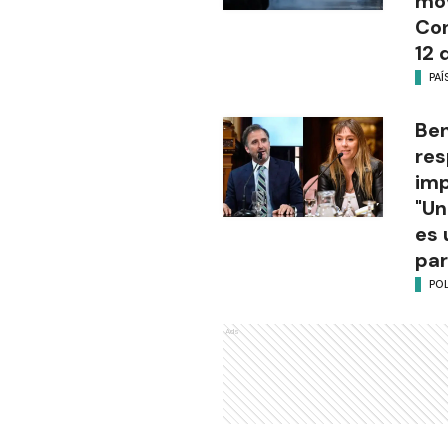
mov
Con
12 
PAÍ
Be
res
imp
"Un
es 
par
POL
Ads