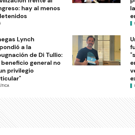
ilización frente al
p
greso: hay al menos
l
detenidos
e
S
negas Lynch
U
pondió a la
f
ugnación de Di Tullio:
"
 beneficio general no
e
un privilegio
v
ticular"
e
ÍTICA