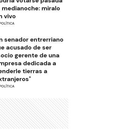
odría votarse pasada
a medianoche: miralo
n vivo
POLÍTICA
n senador entrerriano
ue acusado de ser
socio gerente de una
mpresa dedicada a
enderle tierras a
xtranjeros"
POLÍTICA