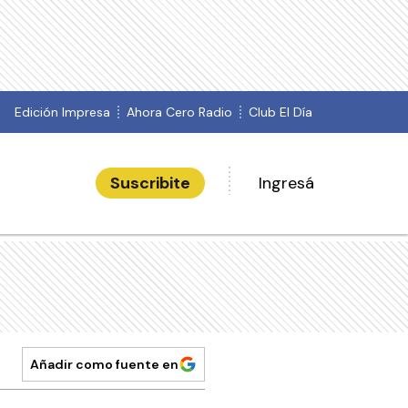
Edición Impresa
Ahora Cero Radio
Club El Día
Suscribite
Ingresá
Añadir como fuente en