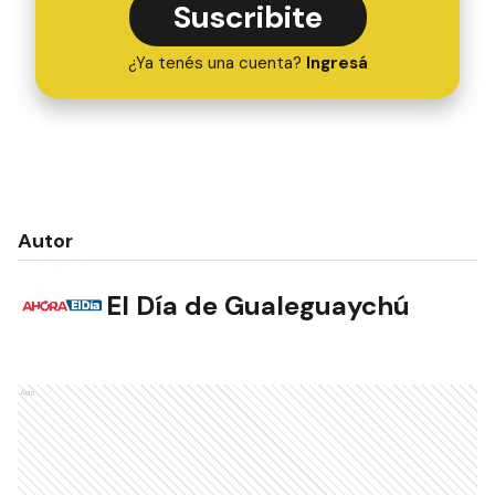
Suscribite
¿Ya tenés una cuenta?
Ingresá
Autor
El Día de Gualeguaychú
Ads