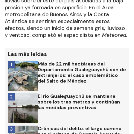
lluvias sobre el este del país asociadas a la baja
presión ya formada en superficie. En el Área
metropolitana de Buenos Aires y la Costa
Atlántica se sentirán especialmente estos
efectos, siendo un inicio de semana gris, lluvioso
y ventoso, completó el especialista en
Meteored.
Las más leídas
Más de 22 mil hectáreas del
1
Departamento Gualeguaychú son de
extranjeros: el caso emblemático
del Salto de Méndez
El río Gualeguaychú se mantiene
2
sobre los tres metros y continúan
las medidas preventivas
Crónicas del delito: el largo camino
3