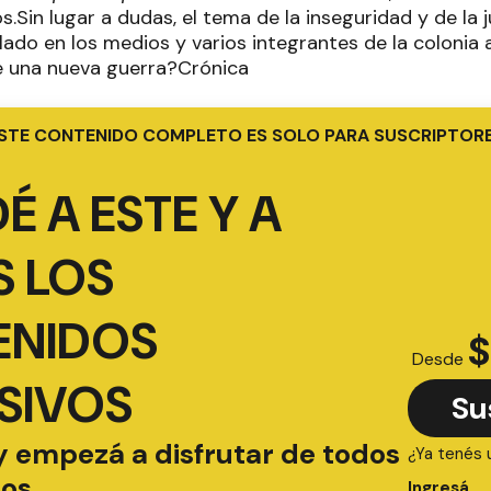
.Sin lugar a dudas, el tema de la inseguridad y de la 
lado en los medios y varios integrantes de la colonia ar
e una nueva guerra?Crónica
STE CONTENIDO COMPLETO ES SOLO PARA SUSCRIPTOR
É A ESTE Y A
 LOS
ENIDOS
$
Desde
SIVOS
Su
y empezá a disfrutar de todos
¿Ya tenés 
ios
Ingresá