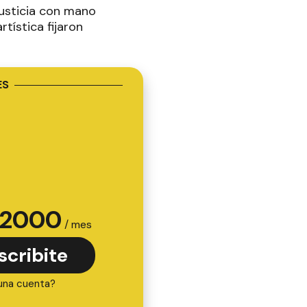
justicia con mano
tística fijaron
ES
2000
/ mes
scribite
una cuenta?