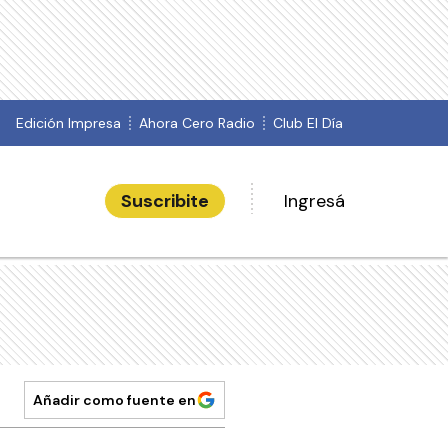
Edición Impresa
Ahora Cero Radio
Club El Día
Suscribite
Ingresá
Añadir como fuente en