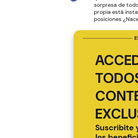
sorpresa de todos
propia está insta
posiciones ¿Nac
E
ACCED
TODOS
CONT
EXCLU
Suscribite 
los benefic