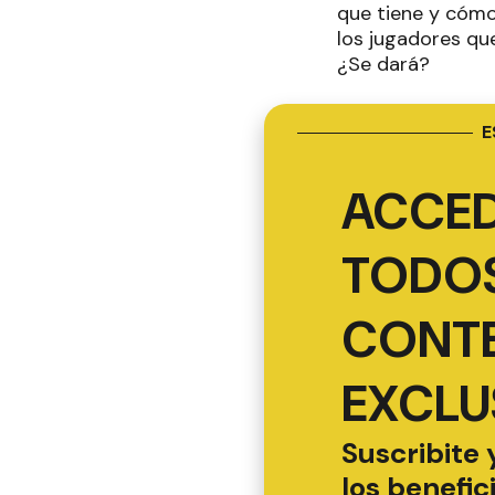
que tiene y cómo 
los jugadores que
¿Se dará?
E
ACCED
TODOS
CONT
EXCLU
Suscribite 
los benefic