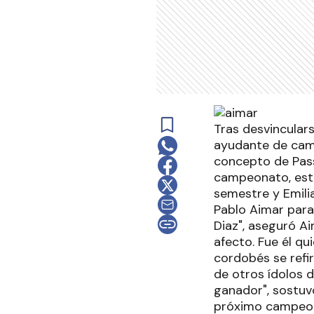
Tras desvinculars
ayudante de camp
concepto de Pass
campeonato, está
semestre y Emili
Pablo Aimar para 
Diaz", aseguró A
afecto. Fue él qu
cordobés se refir
de otros ídolos d
ganador", sostuv
próximo campeona