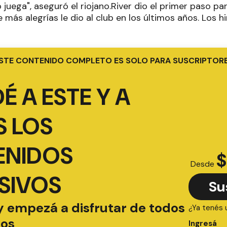
juega", aseguró el riojano.River dio el primer paso p
 más alegrías le dio al club en los últimos años. Los hi
STE CONTENIDO COMPLETO ES SOLO PARA SUSCRIPTOR
É A ESTE Y A
 LOS
ENIDOS
$
Desde
SIVOS
Su
y empezá a disfrutar de todos
¿Ya tenés 
ios
Ingresá