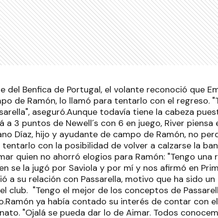
e del Benfica de Portugal, el volante reconoció que Emi
o de Ramón, lo llamó para tentarlo con el regreso. "
arella", aseguró.
Aunque todavía tiene la cabeza puesta
 a 3 puntos de Newell´s con 6 en juego, River piensa 
ano Díaz, hijo y ayudante de campo de Ramón, no perd
tentarlo con la posibilidad de volver a calzarse la ba
imar quien no ahorró elogios para Ramón: "Tengo una r
ien se la jugó por Saviola y por mí y nos afirmó en Pri
ió a su relación con Passarella, motivo que ha sido un
el club. "Tengo el mejor de los conceptos de Passarell
o.Ramón ya había contado su interés de contar con el
to. "Ojalá se pueda dar lo de Aimar. Todos conocemo