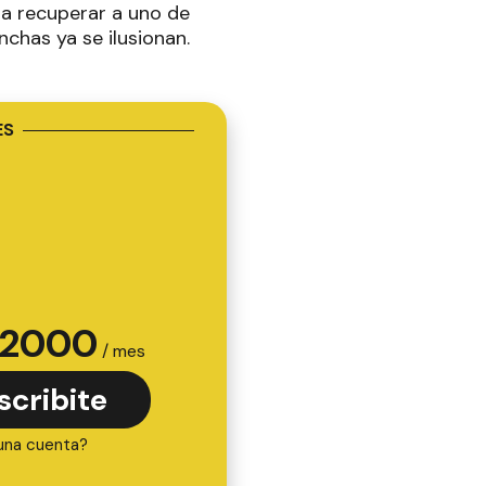
ara recuperar a uno de
nchas ya se ilusionan.
ES
2000
/ mes
scribite
una cuenta?