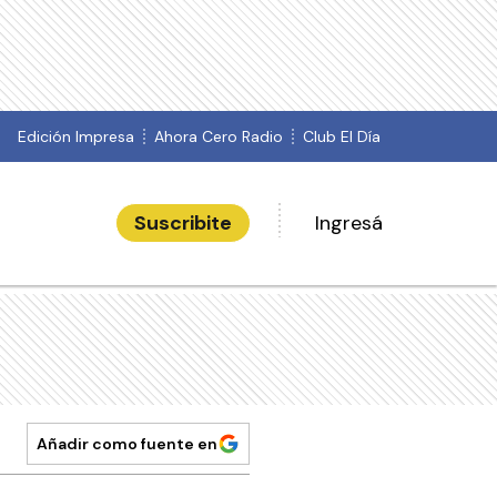
Edición Impresa
Ahora Cero Radio
Club El Día
Suscribite
Ingresá
Añadir como fuente en