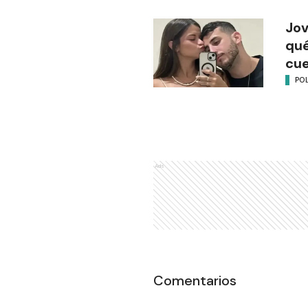
Jov
qué
cu
POL
Ads
Comentarios