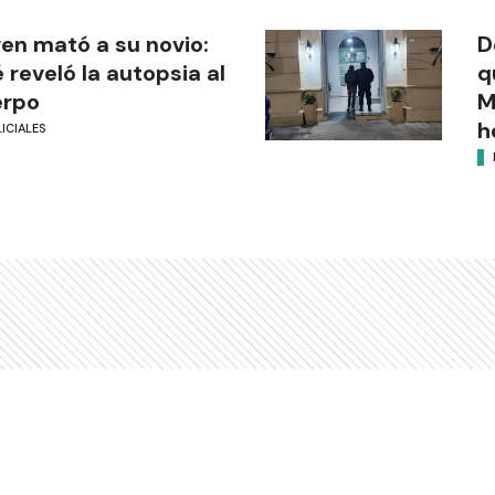
en mató a su novio:
D
 reveló la autopsia al
q
erpo
M
h
ICIALES