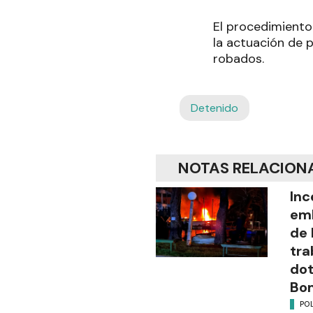
El procedimiento 
la actuación de 
robados.
Detenido
NOTAS RELACION
Inc
emb
de 
tra
dot
Bo
POL