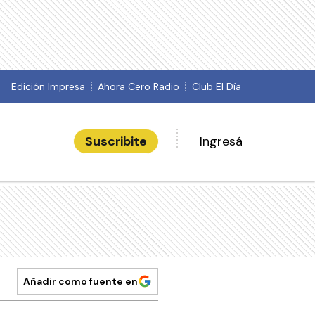
Edición Impresa
Ahora Cero Radio
Club El Día
Suscribite
Ingresá
Añadir como fuente en