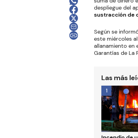
suma de dinero e
despliegue del a
sustracción de 
Según se inform
este miércoles al
allanamiento en 
Garantías de La 
Las más le
1
Incendio de 