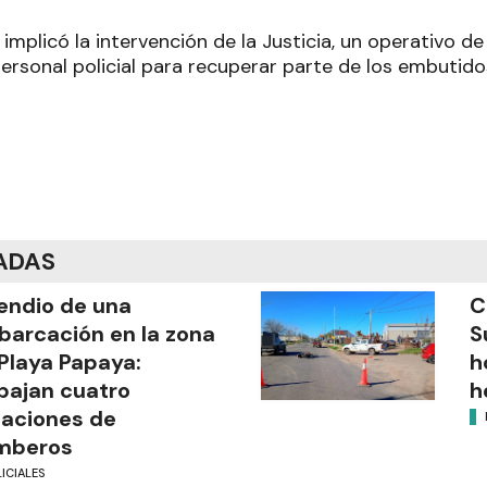
implicó la intervención de la Justicia, un operativo de 
personal policial para recuperar parte de los embuti
ADAS
endio de una
C
arcación en la zona
S
Playa Papaya:
h
bajan cuatro
h
aciones de
mberos
ICIALES