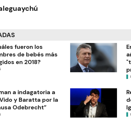
ualeguaychú
ADAS
áles fueron los
E
mbres de bebés más
a
gidos en 2018?
"
p
S
man a indagatoria a
R
Vido y Baratta por la
d
ausa Odebrecht”
I
S