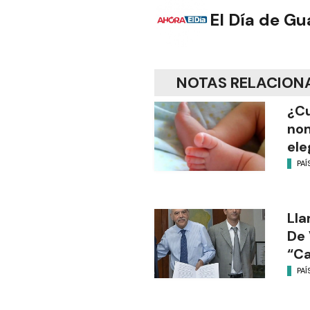
El Día de G
NOTAS RELACION
¿Cu
no
ele
PAÍ
Lla
De 
“C
PAÍ