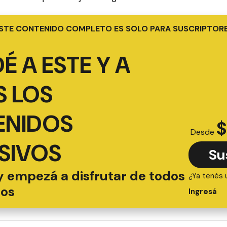
STE CONTENIDO COMPLETO ES SOLO PARA SUSCRIPTOR
É A ESTE Y A
 LOS
ENIDOS
$
Desde
SIVOS
Su
y empezá a disfrutar de todos
¿Ya tenés 
ios
Ingresá