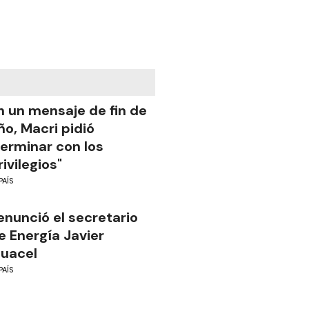
n un mensaje de fin de
ño, Macri pidió
terminar con los
rivilegios"
PAÍS
enunció el secretario
e Energía Javier
guacel
PAÍS