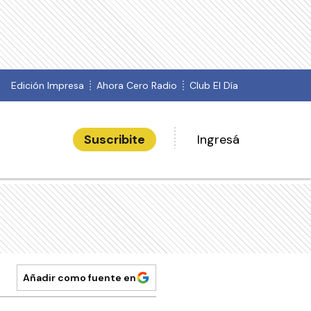
Edición Impresa
Ahora Cero Radio
Club El Día
Suscribite
Ingresá
Añadir como fuente en