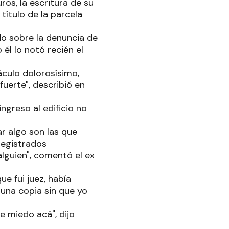
ros, la escritura de su
título de la parcela
do sobre la denuncia de
él lo notó recién el
áculo dolorosísimo,
uerte", describió en
ngreso al edificio no
r algo son las que
 registrados
lguien", comentó el ex
e fui juez, había
una copia sin que yo
e miedo acá", dijo