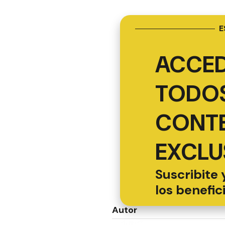
E
ACCED
TODOS
CONT
EXCLU
Suscribite 
los benefic
Autor