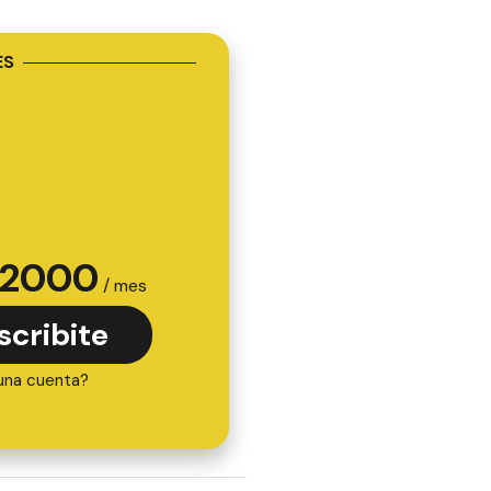
ES
2000
/ mes
scribite
una cuenta?