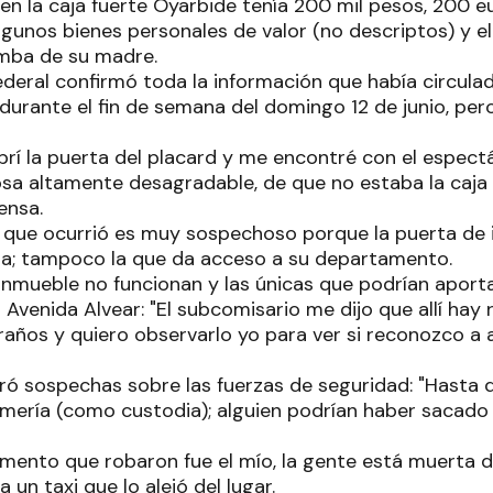
 en la caja fuerte Oyarbide tenía 200 mil pesos, 200 eu
unos bienes personales de valor (no descriptos) y el 
mba de su madre.
ederal confirmó toda la información que había circula
durante el fin de semana del domingo 12 de junio, pero 
brí la puerta del placard y me encontré con el espect
sa altamente desagradable, de que no estaba la caja f
ensa.
o que ocurrió es muy sospechoso porque la puerta de i
da; tampoco la que da acceso a su departamento.
inmueble no funcionan y las únicas que podrían aporta
 Avenida Alvear: "El subcomisario me dijo que allí hay
años y quiero observarlo yo para ver si reconozco a a
ó sospechas sobre las fuerzas de seguridad: "Hasta qu
ería (como custodia); alguien podrían haber sacado 
amento que robaron fue el mío, la gente está muerta d
 un taxi que lo alejó del lugar.