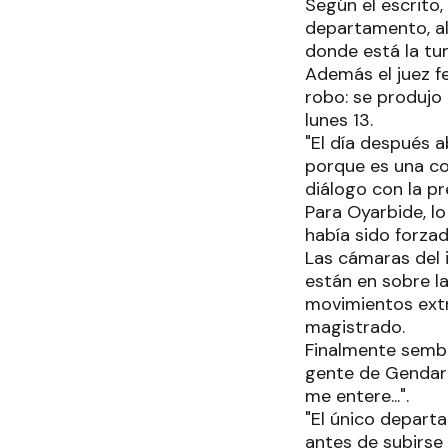
Según el escrito,
departamento, alg
donde está la tu
Además el juez f
robo: se produjo 
lunes 13.
"El día después a
porque es una co
diálogo con la pr
Para Oyarbide, l
había sido forza
Las cámaras del 
están en sobre la
movimientos extr
magistrado.
Finalmente sembr
gente de Gendarm
me entere...".
"El único depart
antes de subirse a