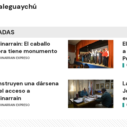
ualeguaychú
ADAS
inarrain: El caballo
E
ora tiene monumento
a
P
DINARRAIN EXPRESO
struyen una dársena
L
el acceso a
J
inarrain
e
DINARRAIN EXPRESO