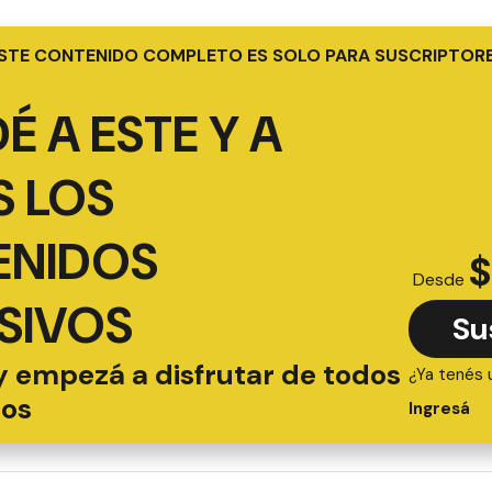
STE CONTENIDO COMPLETO ES SOLO PARA SUSCRIPTOR
É A ESTE Y A
 LOS
ENIDOS
$
Desde
SIVOS
Su
y empezá a disfrutar de todos
¿Ya tenés 
ios
Ingresá