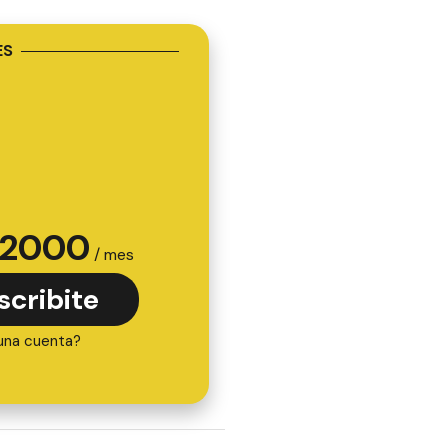
ES
2000
/ mes
scribite
una cuenta?