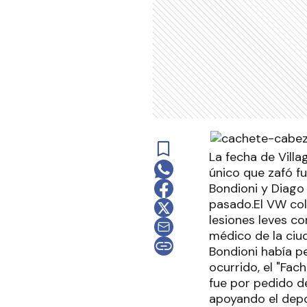
La fecha de Villa
único que zafó f
Bondioni y Diago
pasado.El VW coli
lesiones leves c
médico de la ciu
Bondioni había pe
ocurrido, el "Fac
fue por pedido de
apoyando el depo