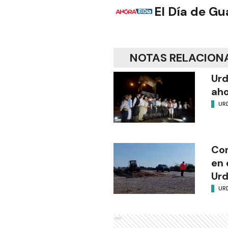
El Día de G
NOTAS RELACION
Urd
ah
UR
Con
en 
Urd
UR
Ads