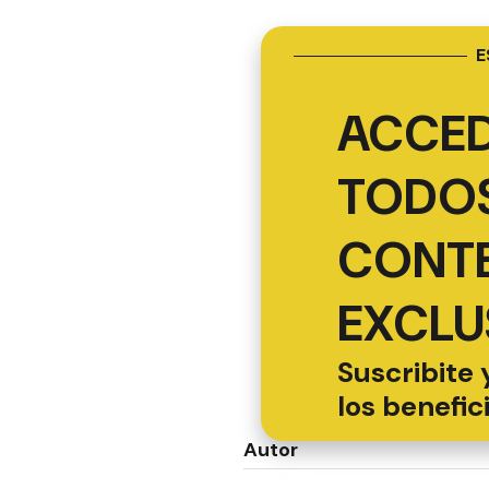
E
ACCED
TODOS
CONT
EXCLU
Suscribite 
los benefic
Autor