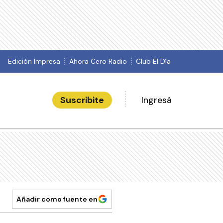
Edición Impresa
Ahora Cero Radio
Club El Día
Suscribite
Ingresá
Añadir como fuente en