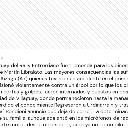
guay del Rally Entrerriano fue tremenda para los binom
ue Martín Libralato. Las mayores consecuencias las su
 Aizaga (A7) quienes tuvieron un accidente en el prim
sionó violentamente contra un árbol por lo que los pi
on cortes y golpes; fueron internados y puestos en obs
dad de Villaguay, donde permanecieron hasta la mañan
rdido el conocimiento.Regresaron a Urdinarrain y tras
ha" Bondioni anunció que deja de correr. La determinac
 su familia, aunque adelantó en los micrófonos de rad
rte motor desde otro sector, pero ya no como pilot