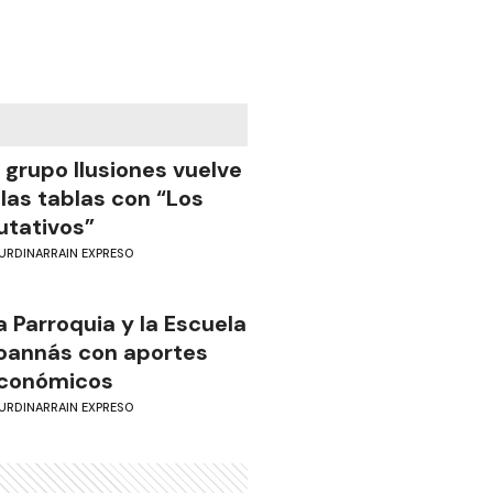
l grupo Ilusiones vuelve
 las tablas con “Los
utativos”
URDINARRAIN EXPRESO
a Parroquia y la Escuela
oannás con aportes
conómicos
URDINARRAIN EXPRESO