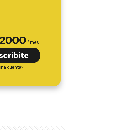
2000
/ mes
scribite
una cuenta?