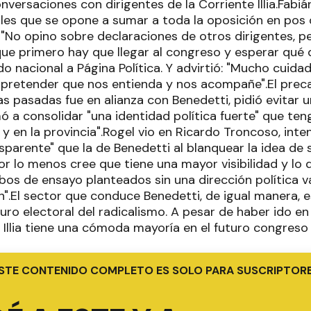
nversaciones con dirigentes de la Corriente Illia.Fabiá
ales que se opone a sumar a toda la oposición en pos
 "No opino sobre declaraciones de otros dirigentes, p
ue primero hay que llegar al congreso y esperar qué d
o nacional a Página Política. Y advirtió: "Mucho cuida
pretender que nos entienda y nos acompañe".El prec
as pasadas fue en alianza con Benedetti, pidió evitar 
amó a consolidar "una identidad política fuerte" que te
y en la provincia".Rogel vio en Ricardo Troncoso, int
sparente" que la de Benedetti al blanquear la idea de
or lo menos cree que tiene una mayor visibilidad y lo 
obos de ensayo planteados sin una dirección política 
.El sector que conduce Benedetti, de igual manera, es 
uturo electoral del radicalismo. A pesar de haber ido en
a Illia tiene una cómoda mayoría en el futuro congreso 
STE CONTENIDO COMPLETO ES SOLO PARA SUSCRIPTOR