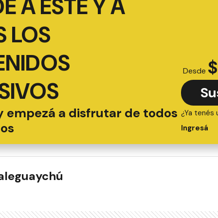
É A ESTE Y A
 LOS
ENIDOS
$
Desde
SIVOS
Su
y empezá a disfrutar de todos
¿Ya tenés 
ios
Ingresá
ualeguaychú