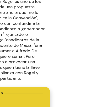
n Rogel es uno de los
 de una propuesta
ero ahora que me lo
ice la Convención",
do con confundir a la
andidato a gobernador,
un "rejuntadero
nga "candidatos de la
endente de Maciá, "una
 sumar a Alfredo De
quiere sumar. Pero
van a provocar una
quien tiene la llave
 alianza con Rogel y
partidario.
ES