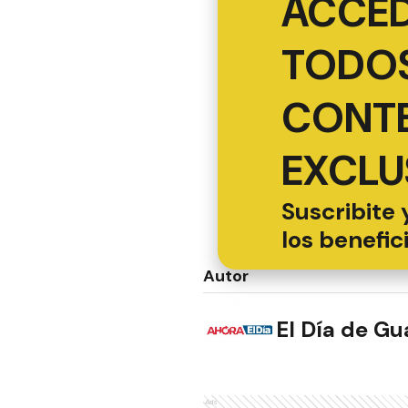
ACCED
TODOS
CONT
EXCLU
Suscribite 
los benefic
Autor
El Día de G
Ads