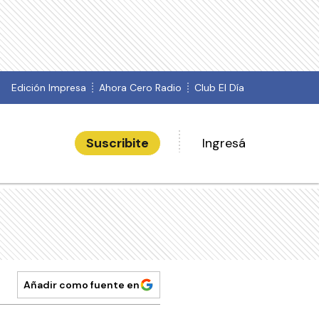
Edición Impresa
Ahora Cero Radio
Club El Día
Suscribite
Ingresá
Añadir como fuente en