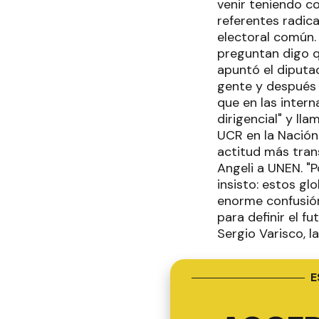
venir teniendo co
referentes radic
electoral común.
preguntan digo q
apuntó el diputad
gente y después 
que en las intern
dirigencial" y ll
UCR en la Nación 
actitud más tran
Angeli a UNEN. "P
insisto: estos gl
enorme confusión"
para definir el f
Sergio Varisco, l
E