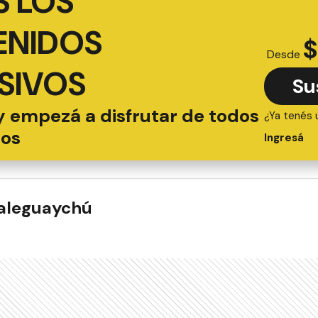
 LOS
ENIDOS
$
Desde
SIVOS
Su
y empezá a disfrutar de todos
¿Ya tenés 
ios
Ingresá
ualeguaychú