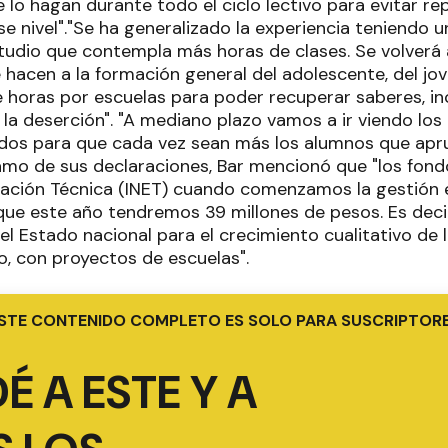
e lo hagan durante todo el ciclo lectivo para evitar re
se nivel"."Se ha generalizado la experiencia teniendo 
tudio que contempla más horas de clases. Se volverá 
 hacen a la formación general del adolescente, del jov
 horas por escuelas para poder recuperar saberes, inc
la deserción". "A mediano plazo vamos a ir viendo los
os para que cada vez sean más los alumnos que aprue
amo de sus declaraciones, Bar mencionó que "los fondo
ación Técnica (INET) cuando comenzamos la gestión e
ue este año tendremos 39 millones de pesos. Es decir 
l Estado nacional para el crecimiento cualitativo de 
, con proyectos de escuelas".
STE CONTENIDO COMPLETO ES SOLO PARA SUSCRIPTOR
É A ESTE Y A