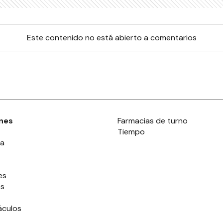
Este contenido no está abierto a comentarios
nes
Farmacias de turno
Tiempo
ia
es
es
áculos