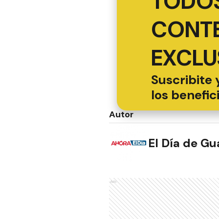
TODOS
CONT
EXCLU
Suscribite 
los benefic
Autor
El Día de G
Ads