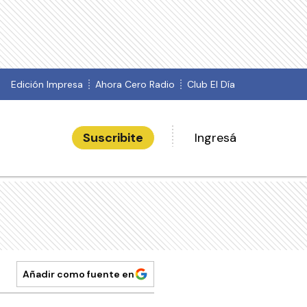
Edición Impresa
Ahora Cero Radio
Club El Día
Suscribite
Ingresá
Añadir como fuente en