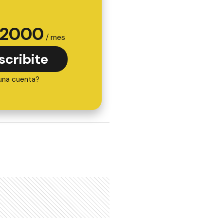
2000
/ mes
scribite
una cuenta?