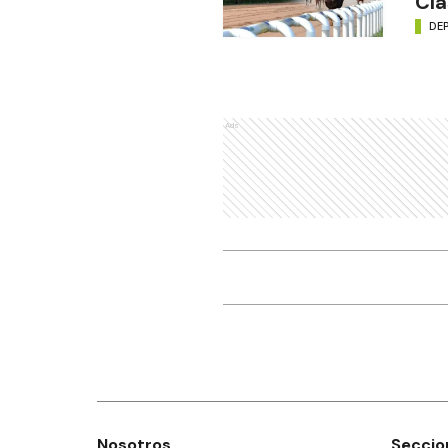
Clá
DE
Ads
Nosotros
Seccio