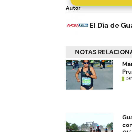
Autor
El Día de G
NOTAS RELACION
Mar
Pru
DE
Gua
con