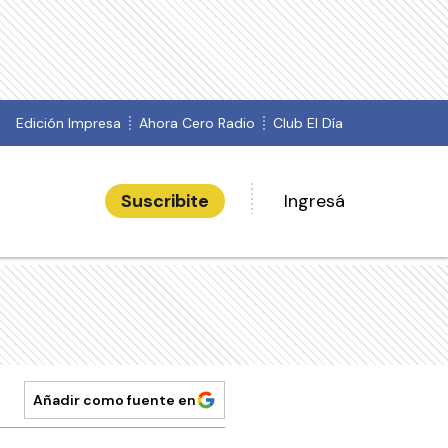
Edición Impresa
Ahora Cero Radio
Club El Día
Suscribite
Ingresá
Añadir como fuente en