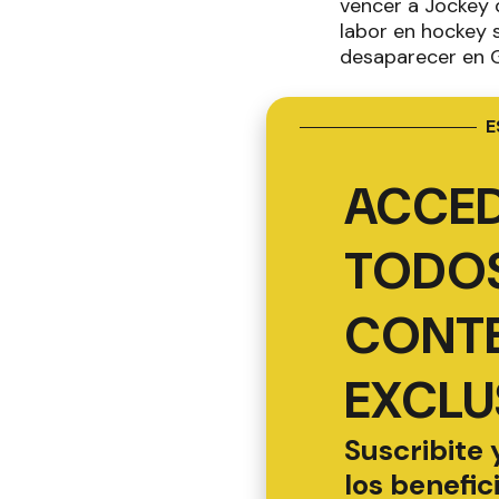
vencer a Jockey 
labor en hockey 
desaparecer en 
E
ACCED
TODOS
CONT
EXCLU
Suscribite 
los benefic