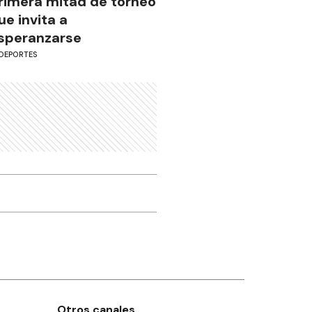
rimera mitad de torneo
ue invita a
speranzarse
DEPORTES
Otros canales