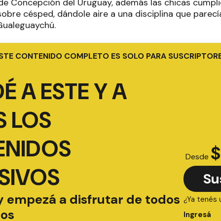
de Concepción del Uruguay, además las chicas cumpl
sobre césped, dándole aire a una disciplina que parec
Gualeguaychú.
STE CONTENIDO COMPLETO ES SOLO PARA SUSCRIPTOR
É A ESTE Y A
 LOS
ENIDOS
$
Desde
SIVOS
Su
y empezá a disfrutar de todos
¿Ya tenés 
ios
Ingresá