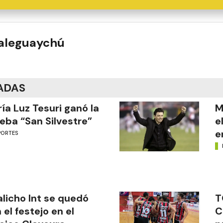
ualeguaychú
ADAS
ía Luz Tesuri ganó la
M
eba “San Silvestre”
e
e
PORTES
licho Int se quedó
T
 el festejo en el
C