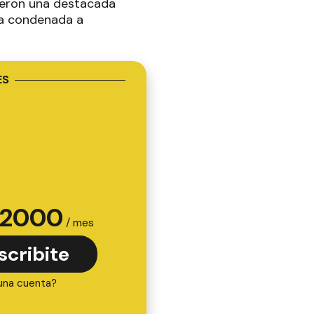
ieron una destacada
ía condenada a
ES
2000
/ mes
scribite
una cuenta?