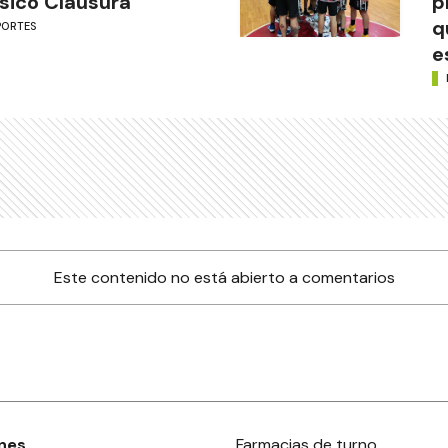
sico Clausura
p
q
PORTES
e
Este contenido no está abierto a comentarios
nes
Farmacias de turno