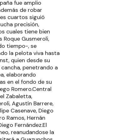
spaña fue amplio
 además de robar
res cuartos siguió
ucha precisión,
s cuales tiene bien
as Roque Gusmeroli,
do tiempo-, se
o la pelota viva hasta
nst, quien desde su
a cancha, penetrando a
ea, elaborando
s en el fondo de su
iego Romero.Central
el Zabaletta,
li, Agustín Barrere,
lipe Casenave, Diego
aro Ramos, Hernán
Diego Fernández.El
neo, reanudandose la
isitará a Guazunchos