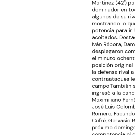
Martinez (42') p
dominador en tod
algunos de su riv
mostrando lo que
potencia para ir
aceitados. Destac
Iván Rébora, Dam
desplegaron cont
el minuto ochent
posición origina
la defensa rival
contraataques le
campo.También se
ingresó a la canc
Maximiliano Fern
José Luis Colomb
Romero, Facundo 
Cufré, Gervasio 
próximo domingo 
competencia el d