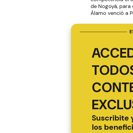
de Nogoyá, para 
Álamo venció a P
E
ACCED
TODOS
CONT
EXCLU
Suscribite 
los benefic