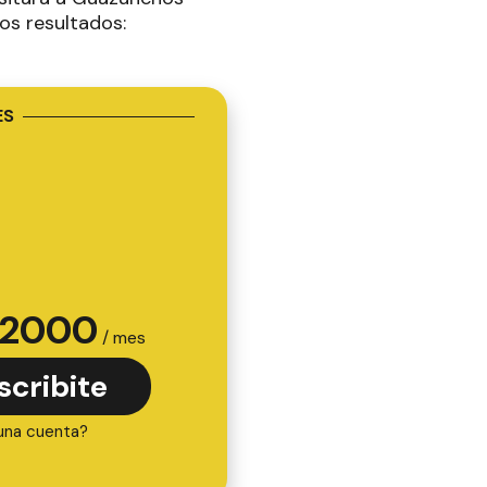
os resultados:
ES
2000
/ mes
scribite
una cuenta?