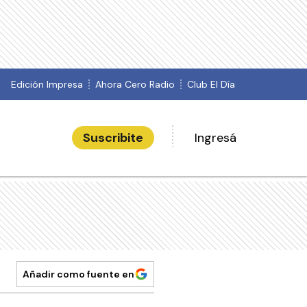
Edición Impresa
Ahora Cero Radio
Club El Día
Suscribite
Ingresá
Añadir como fuente en