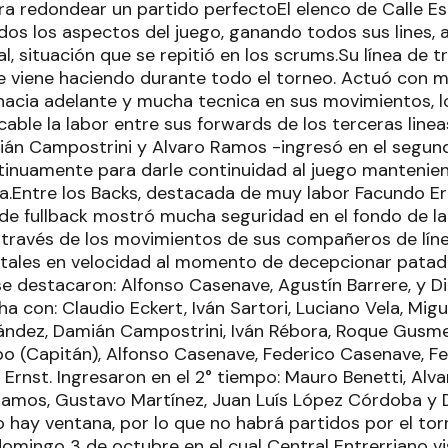
ara redondear un partido perfectoEl elenco de Calle E
os los aspectos del juego, ganando todos sus lines,
al, situación que se repitió en los scrums.Su línea de t
 viene haciendo durante todo el torneo. Actuó con m
 hacia adelante y mucha tecnica en sus movimientos, lo
able la labor entre sus forwards de los terceras line
ián Campostrini y Alvaro Ramos -ingresó en el segun
inuamente para darle continuidad al juego manteniend
a.Entre los Backs, destacada de muy labor Facundo Er
l de fullback mostró mucha seguridad en el fondo de l
 a través de los movimientos de sus compañeros de lín
tales en velocidad al momento de decepcionar patada
 destacaron: Alfonso Casenave, Agustín Barrere, y D
ha con: Claudio Eckert, Iván Sartori, Luciano Vela, Migu
ández, Damián Campostrini, Iván Rébora, Roque Gusmero
o (Capitán), Alfonso Casenave, Federico Casenave, Fe
Ernst. Ingresaron en el 2° tiempo: Mauro Benetti, Alv
Ramos, Gustavo Martínez, Juan Luís López Córdoba y 
hay ventana, por lo que no habrá partidos por el tor
omingo 3 de octubre en el cual Central Entrerriano v