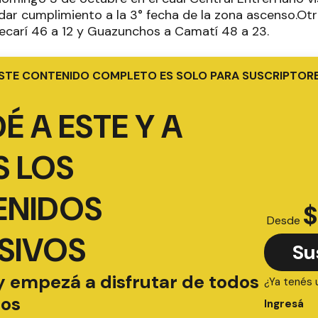
dar cumplimiento a la 3° fecha de la zona ascenso.Otr
ecarí 46 a 12 y Guazunchos a Camatí 48 a 23.
STE CONTENIDO COMPLETO ES SOLO PARA SUSCRIPTOR
É A ESTE Y A
 LOS
ENIDOS
$
Desde
SIVOS
Su
y empezá a disfrutar de todos
¿Ya tenés 
ios
Ingresá