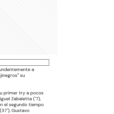
ntundentemente a
ojinegros" su
u primer try a pocos
uel Zabaletta ('7),
 en el segundo tiempo
 (37'), Gustavo