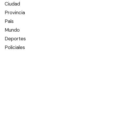
Ciudad
Provincia
País
Mundo
Deportes
Policiales
Política
Espectáculos
Edictos
Farmacias de turno
Tiempo
Otros canales