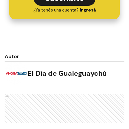
¿Ya tenés una cuenta?
Ingresá
Autor
El Día de Gualeguaychú
Ads