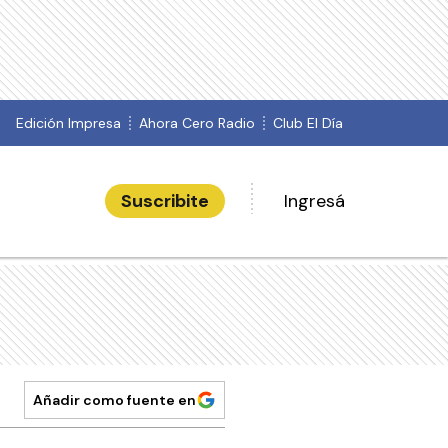
Edición Impresa
Ahora Cero Radio
Club El Día
Suscribite
Ingresá
Añadir como fuente en