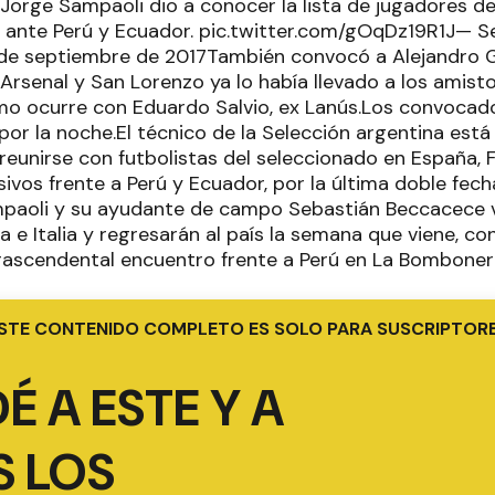
Jorge Sampaoli dio a conocer la lista de jugadores d
s ante Perú y Ecuador. pic.twitter.com/gOqDz19R1J— S
de septiembre de 2017También convocó a Alejandro G
x Arsenal y San Lorenzo ya lo había llevado a los amist
mo ocurre con Eduardo Salvio, ex Lanús.Los convocado
or la noche.El técnico de la Selección argentina está 
eunirse con futbolistas del seleccionado en España, Fra
sivos frente a Perú y Ecuador, por la última doble fec
mpaoli y su ayudante de campo Sebastián Beccacece v
a e Italia y regresarán al país la semana que viene, co
trascendental encuentro frente a Perú en La Bomboner
STE CONTENIDO COMPLETO ES SOLO PARA SUSCRIPTOR
É A ESTE Y A
 LOS