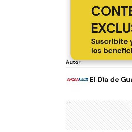
CONT
EXCLU
Suscribite 
los benefic
Autor
El Día de G
Ads