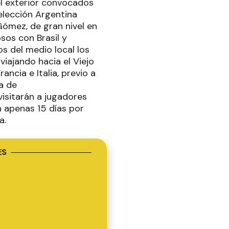
el exterior convocados
elección Argentina
ómez, de gran nivel en
osos con Brasil y
s del medio local los
viajando hacia el Viejo
ncia e Italia, previo a
ha de
isitarán a jugadores
n apenas 15 días por
a.
ES