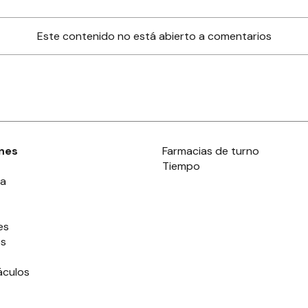
Este contenido no está abierto a comentarios
nes
Farmacias de turno
Tiempo
ia
es
es
áculos