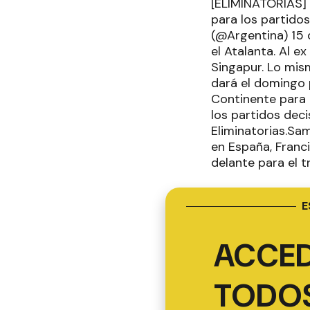
[ELIMINATORIAS] 
para los partido
(@Argentina) 15 
el Atalanta. Al e
Singapur. Lo mis
dará el domingo p
Continente para r
los partidos deci
Eliminatorias.Sa
en España, Franci
delante para el 
E
ACCED
TODOS