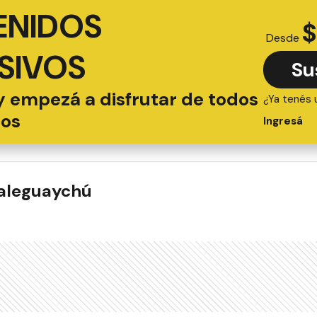
ENIDOS
$
Desde
SIVOS
Su
y empezá a disfrutar de todos
¿Ya tenés 
ios
Ingresá
ualeguaychú