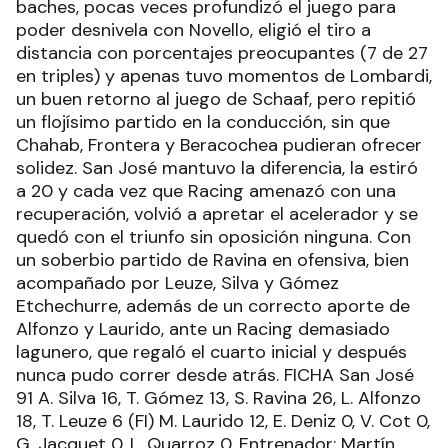
baches, pocas veces profundizó el juego para
poder desnivela con Novello, eligió el tiro a
distancia con porcentajes preocupantes (7 de 27
en triples) y apenas tuvo momentos de Lombardi,
un buen retorno al juego de Schaaf, pero repitió
un flojísimo partido en la conducción, sin que
Chahab, Frontera y Beracochea pudieran ofrecer
solidez. San José mantuvo la diferencia, la estiró
a 20 y cada vez que Racing amenazó con una
recuperación, volvió a apretar el acelerador y se
quedó con el triunfo sin oposición ninguna. Con
un soberbio partido de Ravina en ofensiva, bien
acompañado por Leuze, Silva y Gómez
Etchechurre, además de un correcto aporte de
Alfonzo y Laurido, ante un Racing demasiado
lagunero, que regaló el cuarto inicial y después
nunca pudo correr desde atrás. FICHA San José
91 A. Silva 16, T. Gómez 13, S. Ravina 26, L. Alfonzo
18, T. Leuze 6 (FI) M. Laurido 12, E. Deniz 0, V. Cot 0,
G. Jacquet 0, L. Quarroz 0. Entrenador: Martín