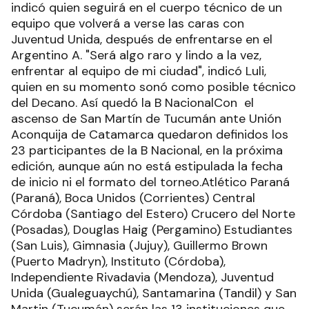
indicó quien seguirá en el cuerpo técnico de un
equipo que volverá a verse las caras con
Juventud Unida, después de enfrentarse en el
Argentino A. "Será algo raro y lindo a la vez,
enfrentar al equipo de mi ciudad", indicó Luli,
quien en su momento sonó como posible técnico
del Decano. Así quedó la B NacionalCon el
ascenso de San Martín de Tucumán ante Unión
Aconquija de Catamarca quedaron definidos los
23 participantes de la B Nacional, en la próxima
edición, aunque aún no está estipulada la fecha
de inicio ni el formato del torneo.Atlético Paraná
(Paraná), Boca Unidos (Corrientes) Central
Córdoba (Santiago del Estero) Crucero del Norte
(Posadas), Douglas Haig (Pergamino) Estudiantes
(San Luis), Gimnasia (Jujuy), Guillermo Brown
(Puerto Madryn), Instituto (Córdoba),
Independiente Rivadavia (Mendoza), Juventud
Unida (Gualeguaychú), Santamarina (Tandil) y San
Martin (Tucumán) serán las 13 instituciones que