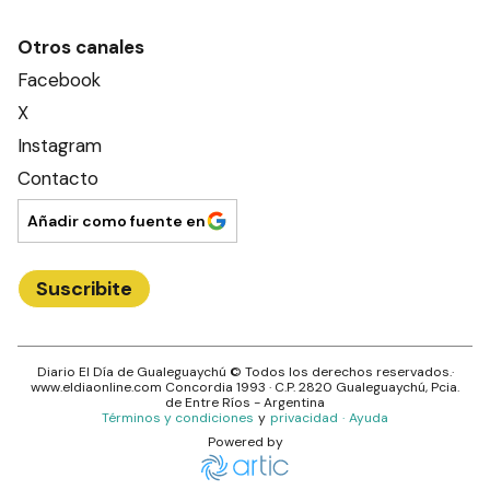
Otros canales
Facebook
X
Instagram
Contacto
Añadir como fuente en
Suscribite
Diario El Día de Gualeguaychú
© Todos los derechos reservados.·
www.
eldiaonline.com
Concordia 1993
· C.P.
2820
Gualeguaychú
, Pcia.
de
Entre Ríos
- Argentina
Términos y condiciones
y
privacidad
·
Ayuda
Powered by