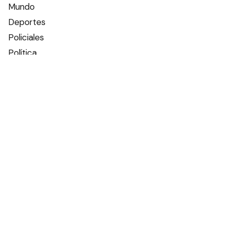
Mundo
Deportes
Policiales
Política
Espectáculos
Edictos
Farmacias de turno
Tiempo
Otros canales
Facebook
X
Instagram