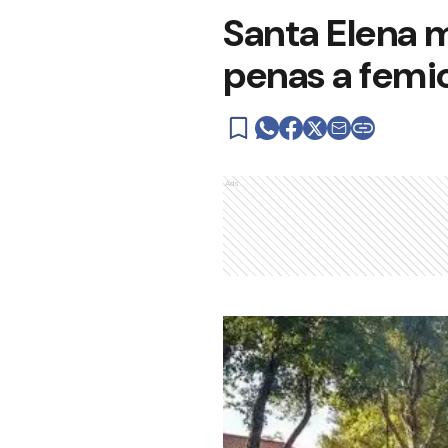
Santa Elena m
penas a femi
Ads