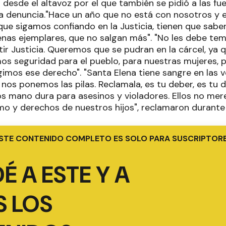
ó desde el altavoz por el que también se pidió a las f
a denuncia."Hace un año que no está con nosotros y 
n que sigamos confiando en la Justicia, tienen que sabe
as ejemplares, que no salgan más". "No les debe temp
ir Justicia. Queremos que se pudran en la cárcel, ya 
os seguridad para el pueblo, para nuestras mujeres, p
imos ese derecho". "Santa Elena tiene sangre en las 
 nos ponemos las pilas. Reclamala, es tu deber, es tu d
 mano dura para asesinos y violadores. Ellos no mere
o y derechos de nuestros hijos", reclamaron durante
STE CONTENIDO COMPLETO ES SOLO PARA SUSCRIPTOR
É A ESTE Y A
 LOS