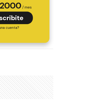
2000
/ mes
scribite
una cuenta?