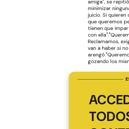
amiga", se repiti
minimizar ningun
juicio. Si quiere
que queremos pen
tienen que impart
con ella"."Querem
Reclamamos, exig
van a haber si no
arengó."Queremos
gozando los mism
E
ACCED
TODOS