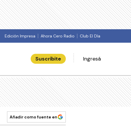
Edición Impresa
Ahora Cero Radio
Club El Día
Suscribite
Ingresá
Añadir como fuente en