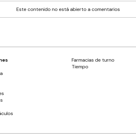
Este contenido no está abierto a comentarios
nes
Farmacias de turno
Tiempo
ia
es
es
áculos