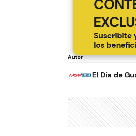
CONT
EXCLU
Suscribite 
los benefic
Autor
El Día de G
Ads