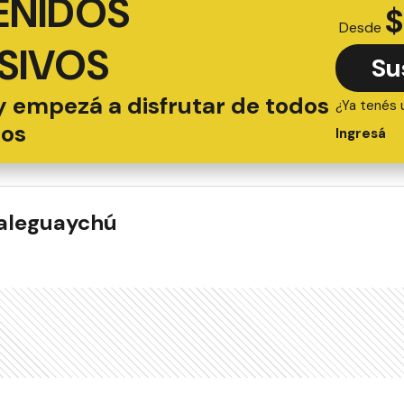
ENIDOS
$
Desde
SIVOS
Su
y empezá a disfrutar de todos
¿Ya tenés 
ios
Ingresá
ualeguaychú