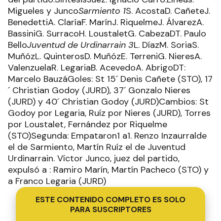
Migueles y Junco
Sarmiento 1
S. AcostaD. CañeteJ.
BenedettiA. ClaríaF. MarínJ. RiquelmeJ. ÁlvarezA.
BassiniG. SurracoH. LoustaletG. CabezaDT. Paulo
Bello
Juventud de Urdinarrain 3
L. DíazM. SoriaS.
MuñózL. QuinterosD. MuñózE. TerreniG. NieresA.
ValenzuelaR. LegariaB. AcevedoA. AbrigoDT:
Marcelo BauzáGoles: St 15´ Denis Cañete (STO), 17
´ Christian Godoy (JURD), 37´ Gonzalo Nieres
(JURD) y 40´ Christian Godoy (JURD)Cambios: St
Godoy por Legaria, Ruíz por Nieres (JURD), Torres
por Loustalet, Fernández por Riquelme
(STO)Segunda: Empataron1 a1. Renzo Inzaurralde
el de Sarmiento, Martín Ruíz el de Juventud
Urdinarrain. Víctor Junco, juez del partido,
expulsó a : Ramiro Marín, Martín Pacheco (STO) y
a Franco Legaria (JURD)
ESTE CONTENIDO COMPLETO ES SOLO
PARA SUSCRIPTORES