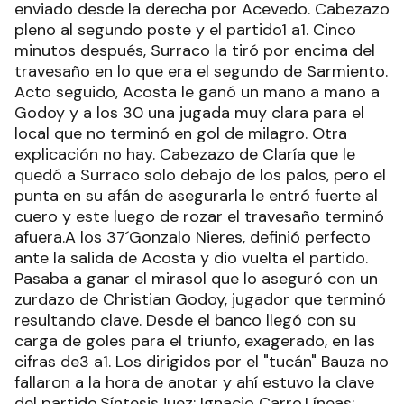
enviado desde la derecha por Acevedo. Cabezazo
pleno al segundo poste y el partido1 a1. Cinco
minutos después, Surraco la tiró por encima del
travesaño en lo que era el segundo de Sarmiento.
Acto seguido, Acosta le ganó un mano a mano a
Godoy y a los 30 una jugada muy clara para el
local que no terminó en gol de milagro. Otra
explicación no hay. Cabezazo de Claría que le
quedó a Surraco solo debajo de los palos, pero el
punta en su afán de asegurarla le entró fuerte al
cuero y este luego de rozar el travesaño terminó
afuera.A los 37´Gonzalo Nieres, definió perfecto
ante la salida de Acosta y dio vuelta el partido.
Pasaba a ganar el mirasol que lo aseguró con un
zurdazo de Christian Godoy, jugador que terminó
resultando clave. Desde el banco llegó con su
carga de goles para el triunfo, exagerado, en las
cifras de3 a1. Los dirigidos por el "tucán" Bauza no
fallaron a la hora de anotar y ahí estuvo la clave
del partido.SíntesisJuez: Ignacio Carro.Líneas: