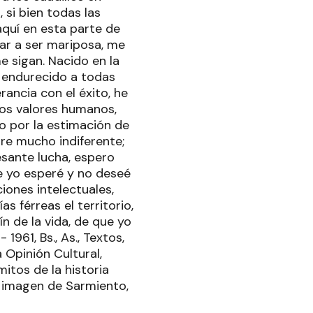
 si bien todas las
quí en esta parte de
gar a ser mariposa, me
e sigan. Nacido en la
, endurecido a todas
ancia con el éxito, he
 los valores humanos,
o por la estimación de
re mucho indiferente;
esante lucha, espero
e yo esperé y no deseé
iones intelectuales,
s férreas el territorio,
n de la vida, de que yo
 1961, Bs., As., Textos,
 Opinión Cultural,
itos de la historia
a e imagen de Sarmiento,