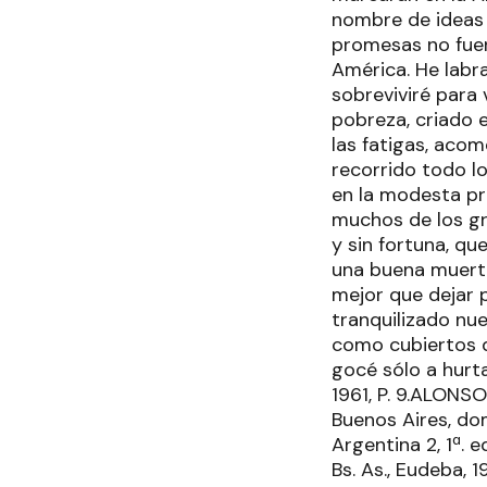
nombre de ideas s
promesas no fuer
América. He labra
sobreviviré para 
pobreza, criado e
las fatigas, acom
recorrido todo lo
en la modesta pr
muchos de los gr
y sin fortuna, qu
una buena muerte
mejor que dejar 
tranquilizado nue
como cubiertos de
gocé sólo a hurtad
1961, P. 9.ALONSO
Buenos Aires, dom
Argentina 2, 1ª. 
Bs. As., Eudeba, 