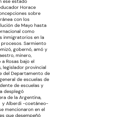
n ese estado
 educador Horace
concepciones sobre
oránea con los
olución de Mayo hasta
ternacional como
 inmigratorios en la
s procesos. Sarmiento
emizó, gobernó, amó y
aestro, minero,
ó a Rosas bajo el
 legislador provincial
efe del Departamento de
 general de escuelas de
ndente de escuelas y
sa desplegó
ra de la Argentina,
- y Alberdi -coetáneo-
 se mencionaron en el
iones que desempeñó