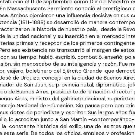
tableció el 11 de septiembre como Día del Maestro e
 En Massachussets Sarmiento conoció al prestigioso
sa. Ambos ejercieron una influencia decisiva en sus 
stencia (1811-1888) se desarrolló de manera contemp
acterizaron la historia de nuestro país, desde la Rev
de la unidad nacional y su inserción en el mercado in
erias primas y receptor de los primeros contingentes
Pero esa existencia no transcurrió al margen de esto
on su tiempo: habló, escribió, combatió, enseñó, pol
sión, sin menoscabo de su inteligencia y razón. Fue m
tor, viajero, boletinero del Ejército Grande que derroc
sé de Urquiza, concejal en la ciudad de Buenos Aires,
nador de San Juan, su provincia natal, diplomático, j
do de Buenos Aires, presidente de la nación, director
uenos Aires, ministro del gabinete nacional, superinte
onsejo Nacional de Educación. Sin pausa pero con pri
us dotes de periodista y escritor. Sus largos años fue
ile, lo acreditan junto a San Martín -contemporáneo
 la constante histórica del exilio, una de las tres que
de esta serie. De todos los oficios, empleos y profes