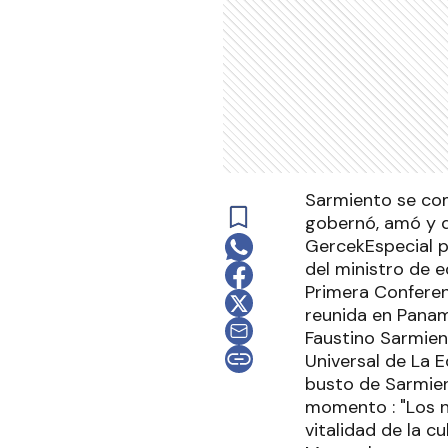
Sarmiento se com
gobernó, amó y d
GercekEspecial p
del ministro de 
Primera Conferen
reunida en Panam
Faustino Sarmien
Universal de La 
busto de Sarmient
momento : "Los n
vitalidad de la c