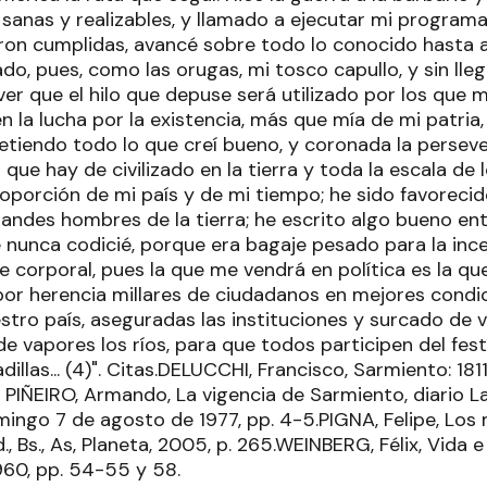
anas y realizables, y llamado a ejecutar mi programa,
on cumplidas, avancé sobre todo lo conocido hasta a
do, pues, como las orugas, mi tosco capullo, y sin lle
ver que el hilo que depuse será utilizado por los que m
n la lucha por la existencia, más que mía de mi patria
etiendo todo lo que creí bueno, y coronada la persever
 que hay de civilizado en la tierra y toda la escala de
oporción de mi país y de mi tiempo; he sido favorecid
andes hombres de la tierra; he escrito algo bueno ent
e nunca codicié, porque era bagaje pesado para la inc
 corporal, pues la que me vendrá en política es la qu
por herencia millares de ciudadanos en mejores condic
stro país, aseguradas las instituciones y surcado de vía
 vapores los ríos, para que todos participen del festí
illas... (4)". Citas.DELUCCHI, Francisco, Sarmiento: 1811-
 PIÑEIRO, Armando, La vigencia de Sarmiento, diario La
ingo 7 de agosto de 1977, pp. 4-5.PIGNA, Felipe, Los m
ed., Bs., As, Planeta, 2005, p. 265.WEINBERG, Félix, Vid
1960, pp. 54-55 y 58.