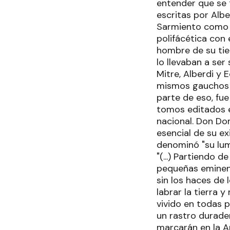
entender que se 
escritas por Alb
Sarmiento como "
polifácética con 
hombre de su ti
lo llevaban a se
Mitre, Alberdi y 
mismos gauchos a
parte de eso, fue
tomos editados e
nacional. Don Do
esencial de su ex
denominó "su lum
"(...) Partiendo 
pequeñas eminenc
sin los haces de 
labrar la tierra 
vivido en todas p
un rastro durader
marcarán en la Am