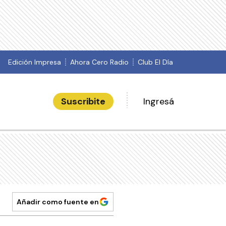
Edición Impresa
Ahora Cero Radio
Club El Día
Suscribite
Ingresá
Añadir como fuente en