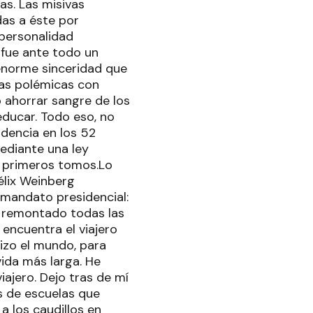
as. Las misivas
das a éste por
 personalidad
 fue ante todo un
enorme sinceridad que
das polémicas con
no ahorrar sangre de los
ducar. Todo eso, no
idencia en los 52
mediante una ley
6 primeros tomos.Lo
élix Weinberg
mandato presidencial:
 y remontado todas las
encuentra el viajero
hizo el mundo, para
vida más larga. He
iajero. Dejo tras de mí
os de escuelas que
a los caudillos en