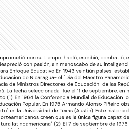
prometió con su tiempo: habló, escribió, combatió, e
espreció con pasión, sin menoscabo de su inteligencia
ara Enfoque Educativo En 1943 veintiún países estab
educación de Nicaragua- el "Día del Maestro Panameric
cia de Ministros Directores de Educación de las Rep
á. La fecha seleccionada fue el 11 de septiembre, e
to (1). En 1964 la Conferencia Mundial de Educación l
Educación Popular. En 1975 Armando Alonso Piñeiro ob
o" en la Universidad de Texas (Austin). Este historia
orteamericanos creen que es la única figura capaz de
ultura latinoamericana" (2). El 7 de septiembre de 197