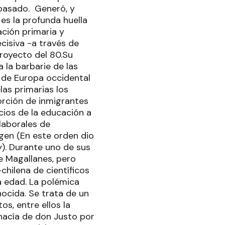
 pasado. Generó, y
es la profunda huella
ación primaria y
ecisiva -a través de
Proyecto del 80.Su
 la barbarie de las
ra de Europa occidental
as primarias los
orción de inmigrantes
icios de la educación a
 laborales de
gen (En este orden dio
y). Durante uno de sus
de Magallanes, pero
hilena de científicos
la edad. La polémica
nocida. Se trata de un
s, entre ellos la
hacía de don Justo por