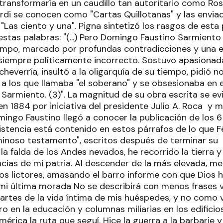
transformaría en un caudillo tan autoritario como Ros
erdi se conocen como "Cartas Quillotanas" y las envia
Las ciento y una". Pigna sintetizó los rasgos de esta
estas palabras: "(...) Pero Domingo Faustino Sarmiento
empo, marcado por profundas contradicciones y una 
r siempre políticamente incorrecto. Sostuvo apasiona
Echeverría, insultó a la oligarquía de su tiempo, pidió 
 los que llamaba "el soberano" y se obsesionaba en e
 Sarmiento. (3)". La magnitud de su obra escrita se ev
n 1884 por iniciativa del presidente Julio A. Roca y 
mingo Faustino llegó a conocer la publicación de los 
istencia está contenido en estos párrafos de lo que F
inoso testamento", escritos después de terminar su 
de la falda de los Andes nevados, he recorrido la tierra
ias de mi patria. Al descender de la más elevada, me 
los lictores, amasando el barro informe con que Dios 
y mi última morada No se describirá con menos frases 
artes de la vida íntima de mis huéspedes, y no como v
o en la educación y columnas miliarias en los edifici
érica la ruta que seguí. Hice la guerra a la barbarie y 