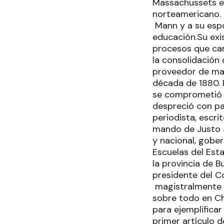
Massachussets es
norteamericano.
Mann y a su espo
educación.Su exi
procesos que car
la consolidación 
proveedor de mat
década de 1880. 
se comprometió c
despreció con pa
periodista, escri
mando de Justo Jo
y nacional, gober
Escuelas del Esta
la provincia de B
presidente del C
magistralmente s
sobre todo en Ch
para ejemplificar
primer artículo 