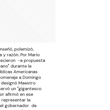
nseñó, polemizó,
 y razón. Por Mario
lecieron -a propuesta
ano" durante la
úblicas Americanas
n homenaje a Domingo
o designó Maestro
servó un "gigantesco
dor afirmó en ese
 representar la
6 el gobernador de