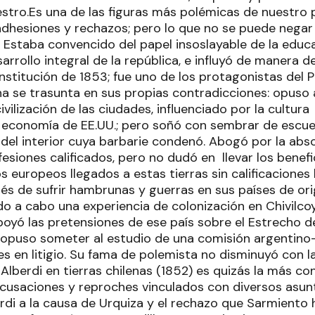
aestro.Es una de las figuras más polémicas de nuestro
adhesiones y rechazos; pero lo que no se puede negar 
. Estaba convencido del papel insoslayable de la educ
sarrollo integral de la república, e influyó de manera d
nstitución de 1853; fue uno de los protagonistas del 
 se trasunta en sus propias contradicciones: opuso a
civilización de las ciudades, influenciado por la cultu
a economía de EE.UU.; pero soñó con sembrar de escuel
el interior cuya barbarie condenó. Abogó por la abs
fesiones calificados, pero no dudó en llevar los benef
os europeos llegados a estas tierras sin calificaciones
és de sufrir hambrunas y guerras en sus países de ori
do a cabo una experiencia de colonización en Chivilco
apoyó las pretensiones de ese país sobre el Estrecho 
puso someter al estudio de una comisión argentino-c
fes en litigio. Su fama de polemista no disminuyó con 
lberdi en tierras chilenas (1852) es quizás la más co
cusaciones y reproches vinculados con diversos asunto
rdi a la causa de Urquiza y el rechazo que Sarmiento 