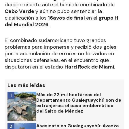
decepcionante ante el humilde combinado de
Cabo Verde
y aún no pudo sentenciar la
clasificación a los
16avos de final
en el
grupo H
del Mundial 2026
.
El combinado sudamericano tuvo grandes
problemas para imponerse y recibió dos goles
por la acumulación de errores no forzados en
situaciones defensivas, en el encuentro que
disputaron en el estadio
Hard Rock de Miami
.
Las más leídas
Más de 22 mil hectáreas del
1
Departamento Gualeguaychú son de
extranjeros: el caso emblemático
del Salto de Méndez
Asesinato en Gualeguaychú: Avanza
2