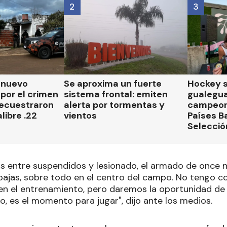
2
3
n nuevo
Se aproxima un fuerte
Hockey s
por el crimen
sistema frontal: emiten
gualegu
secuestraron
alerta por tormentas y
campeon
libre .22
vientos
Países B
Selecció
 entre suspendidos y lesionado, el armado de once no 
ajas, sobre todo en el centro del campo. No tengo c
en el entrenamiento, pero daremos la oportunidad de 
, es el momento para jugar", dijo ante los medios.