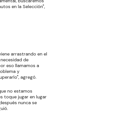
damental, buscaremos
utos en la Selección",
 viene arrastrando en el
a necesidad de
 por eso llamamos a
roblema y
perarlo", agregó.
que no estamos
s toque jugar en lugar
 después nunca se
uió.