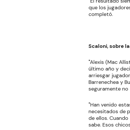
"El resultado si
que los jugadores
completó.
Scaloni, sobre l
"Alexis (Mac Alli
último año y dec
arriesgar jugado
Barrenechea y Bu
seguramente no e
"Han venido est
necesitados de p
de ellos. Cuando
sabe. Esos chicos