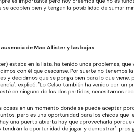
empre es importante pero hoy creemos que no es fun
 se acoplen bien y tengan la posibilidad de sumar min
a ausencia de Mac Allister y las bajas
ster) estaba en la lista, ha tenido unos problemas, que
idimos con él que descanse. Por suerte no tenemos l
res y decidimos que se ponga bien para lo que viene,
endía", explicó. "Lo Celso también ha venido con un p
sté en ninguno de los dos partidos, necesitamos recu
as cosas en un momento donde se puede aceptar por
untos, pero es una oportunidad para los chicos que le
 hay una puerta abierta hay que aprovecharla porque
 tendrán la oportunidad de jugar y demostrar", prosig