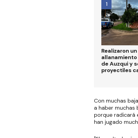
1
Realizaron u
allanamiento 
de Auzqui y 
proyectiles ca
Con muchas bajas
a haber muchas b
porque radicará 
han jugado mucho