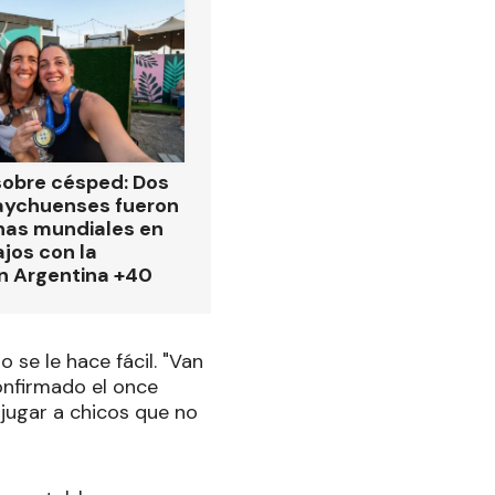
obre césped: Dos
aychuenses fueron
as mundiales en
ajos con la
n Argentina +40
se le hace fácil. "Van
onfirmado el once
jugar a chicos que no