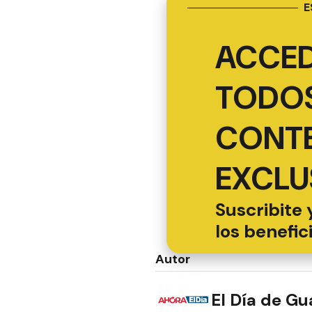
E
ACCED
TODOS
CONT
EXCLU
Suscribite 
los benefic
Autor
El Día de G