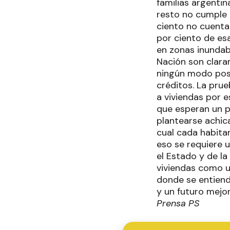
familias argentin
resto no cumple 
ciento no cuenta 
por ciento de esa
en zonas inundab
Nación son clara
ningún modo pose
créditos. La pru
a viviendas por e
que esperan un pl
plantearse achica
cual cada habitan
eso se requiere 
el Estado y de la
viviendas como u
donde se entienda
y un futuro mejor
Prensa PS