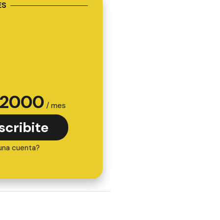
ES
2000
/ mes
scribite
una cuenta?