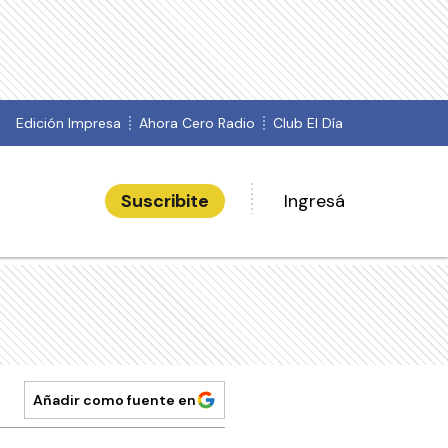
Edición Impresa
Ahora Cero Radio
Club El Día
Suscribite
Ingresá
Añadir como fuente en