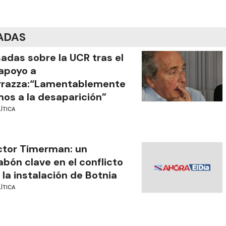
ADAS
adas sobre la UCR tras el
apoyo a
rrazza:“Lamentablemente
os a la desaparición”
ÍTICA
tor Timerman: un
abón clave en el conflicto
 la instalación de Botnia
ÍTICA