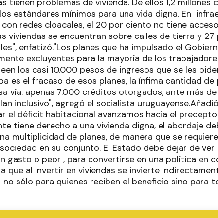
as tienen problemas de vivienda. De ellos 1,2 millones 
los estándares mínimos para una vida digna. En infra
con redes cloacales, el 20 por ciento no tiene acceso 
s viviendas se encuentran sobre calles de tierra y 27
les", enfatizó."Los planes que ha impulsado el Gobier
mente excluyentes para la mayoría de los trabajadore
en los casi 10.000 pesos de ingresos que se les pide
eba es el fracaso de esos planes, la ínfima cantidad 
sa vía: apenas 7.000 créditos otorgados, ante más de 
an inclusivo", agregó el socialista uruguayense.Añadió
r el déficit habitacional avanzamos hacia el precepto
te tiene derecho a una vivienda digna, el abordaje deb
una multiplicidad de planes, de manera que se requie
 sociedad en su conjunto. El Estado debe dejar de ver
n gasto o peor , para convertirse en una política en 
 que al invertir en viviendas se invierte indirectamen
 no sólo para quienes reciben el beneficio sino para t