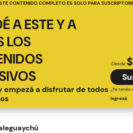
STE CONTENIDO COMPLETO ES SOLO PARA SUSCRIPTOR
É A ESTE Y A
 LOS
ENIDOS
$
Desde
SIVOS
Su
y empezá a disfrutar de todos
¿Ya tenés 
ios
Ingresá
ualeguaychú