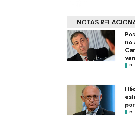
NOTAS RELACION
Pos
no 
Ca
vam
POL
Héc
esl
por
POL