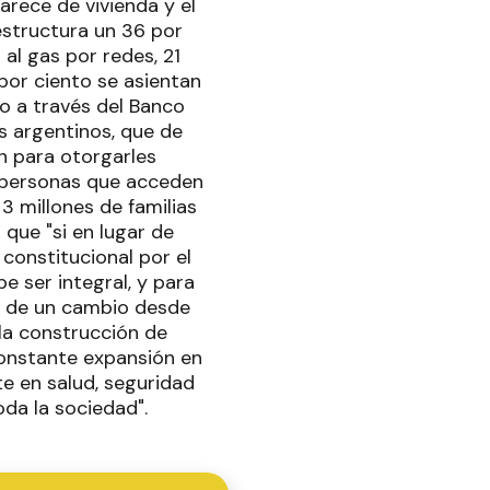
carece de vivienda y el
estructura un 36 por
al gas por redes, 21
 por ciento se asientan
no a través del Banco
s argentinos, que de
n para otorgarles
de personas que acceden
3 millones de familias
 que "si en lugar de
 constitucional por el
e ser integral, y para
re de un cambio desde
 la construcción de
constante expansión en
te en salud, seguridad
oda la sociedad".