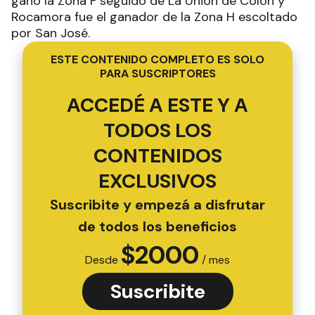
ganó la Zona F seguido de La Unión de Colón y
Rocamora fue el ganador de la Zona H escoltado
por San José.
ESTE CONTENIDO COMPLETO ES SOLO
PARA SUSCRIPTORES
ACCEDÉ A ESTE Y A
TODOS LOS
CONTENIDOS
EXCLUSIVOS
Suscribite y empezá a disfrutar
de todos los beneficios
$
2000
Desde
/ mes
Suscribite