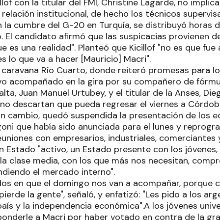
illof con la titular del FMI, Christine Lagarde, no impl
relación institucional, de hecho los técnicos supervis
en la cumbre del G-20 en Turquía, se distribuyó horas 
o. El candidato afirmó que las suspicacias provienen 
e es una realidad". Planteó que Kicillof "no es que fue a
s lo que va a hacer [Mauricio] Macri".
n caravana Río Cuarto, donde reiteró promesas para los
vo acompañado en la gira por su compañero de fórmula
ta, Juan Manuel Urtubey, y el titular de la Anses, Die
no descartan que pueda regresar el viernes a Córdoba
 En cambio, quedó suspendida la presentación de los 
oni que había sido anunciada para el lunes y reprogr
euniones con empresarios, industriales, comerciantes 
n Estado "activo, un Estado presente con los jóvenes, 
 la clase media, con los que más nos necesitan, comp
ndiendo el mercado interno".
os en que el domingo nos van a acompañar, porque c
ierde la gente", señaló, y enfatizó: "Les pido a los ar
país y la independencia económica".A los jóvenes unive
ponderle a Macri por haber votado en contra de la gra