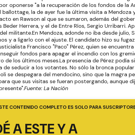
 por oponerse "a la recuperación de los fondos de la 
l ballottage, la de ayer fue la última visita a Mendoza
acto en Rawson al que se sumaron, además del gobern
uis Beder Herrera, y el de Entre Ríos, Sergio Urribarri. 
a del militante.En Mendoza, adonde no iba desde julio, Sc
s y a ligarlo con el ajuste. El candidato hizo su fuga
sticialista Francisco "Paco" Pérez, quien se encuentra
nseguir fondos para apagar el incendio con los gremio
go de los últimos meses.La presencia de Pérez podía si
a de seducir a los votantes. No sólo la bronca popula
cioli se despegara del mendocino, sino que la magra p
 para que sus visitas se fueran postergando, aunque di
presente".
Fuente: La Nación
STE CONTENIDO COMPLETO ES SOLO PARA SUSCRIPTOR
É A ESTE Y A