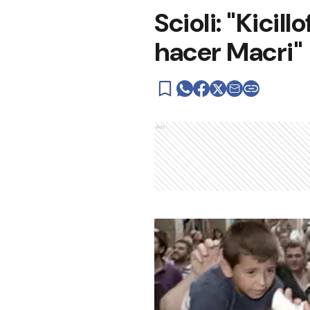
Scioli: "Kicill
hacer Macri"
Ads