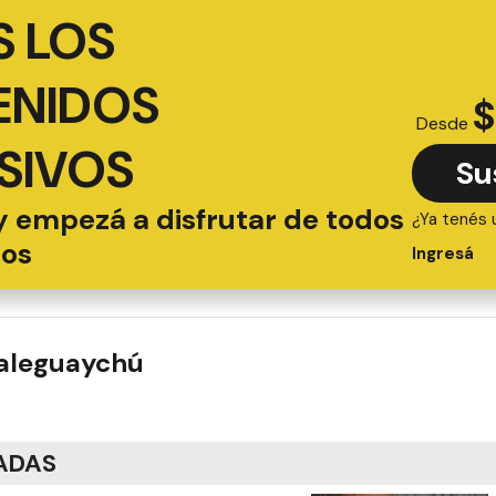
 LOS
ENIDOS
$
Desde
SIVOS
Su
y empezá a disfrutar de todos
¿Ya tenés 
ios
Ingresá
ualeguaychú
ADAS