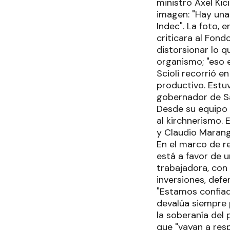
ministro Axel Kic
imagen: "Hay una 
Indec". La foto, 
criticara al Fond
distorsionar lo qu
organismo; "eso e
Scioli recorrió e
productivo. Estu
gobernador de Sal
Desde su equipo 
al kirchnerismo.
y Claudio Marang
En el marco de r
está a favor de u
trabajadora, con
inversiones, defe
"Estamos confiad
devalúa siempre p
la soberanía del 
que "vayan a res