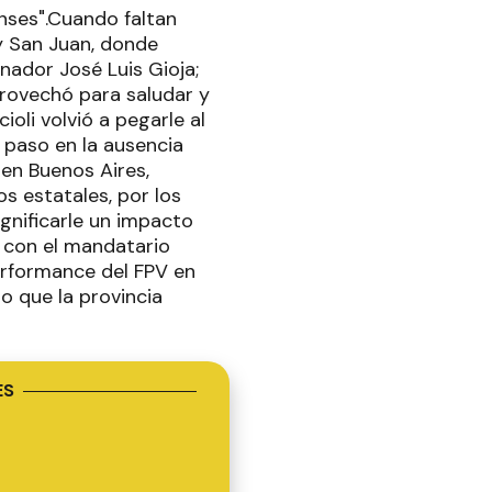
Anses".Cuando faltan
 y San Juan, donde
ador José Luis Gioja;
Aprovechó para saludar y
ioli volvió a pegarle al
z paso en la ausencia
 en Buenos Aires,
s estatales, por los
gnificarle un impacto
r con el mandatario
erformance del FPV en
jo que la provincia
ES