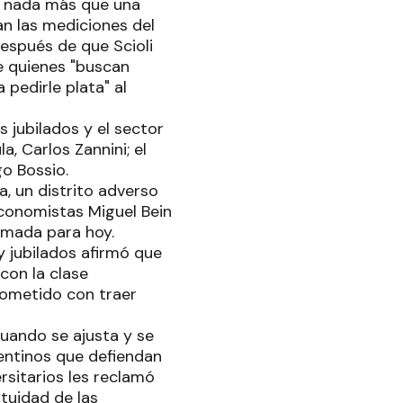
ica nada más que una
an las mediciones del
después de que Scioli
de quienes "buscan
 pedirle plata" al
 jubilados y el sector
, Carlos Zannini; el
go Bossio.
, un distrito adverso
economistas Miguel Bein
amada para hoy.
y jubilados afirmó que
con la clase
rometido con traer
uando se ajusta y se
gentinos que defiendan
rsitarios les reclamó
tuidad de las