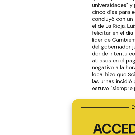
universidades" y
cinco días para e
concluyó con un 
el de La Rioja, L
felicitar en el dí
líder de Cambiemo
del gobernador ju
donde intenta co
atrasos en el pa
negativo a la hor
local hizo que S
las urnas incidió
estuvo "siempre 
E
ACCED