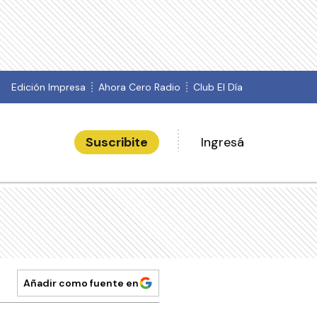
Edición Impresa
Ahora Cero Radio
Club El Día
Suscribite
Ingresá
Añadir como fuente en