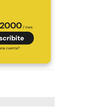
2000
/ mes
scribite
una cuenta?