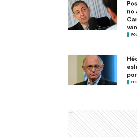
Pos
no 
Ca
vam
POL
Héc
esl
por
POL
Ads